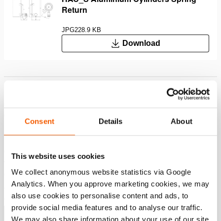
Return
JPG
228.9 KB
Download
Características
Cilindros 50% mais leves; a sua utilização é mais fácil e
Consent
Details
About
benéfi ca para o bem-estar dos funcionários
Duo Power Ring; vedante, rolamento e resistência a
cargas laterais até um máximo de 10% para obter um
This website uses cookies
tempo de vida útil superior
We collect anonymous website statistics via Google
O pistão é especialmente revestido com uma camada
Analytics. When you approve marketing cookies, we may
anodizada rígida, que lhe confere uma resistência
also use cookies to personalise content and ads, to
extrema ao desgaste e à corrosão
provide social media features and to analyse our traffic.
Mostrar mais
We may also share information about your use of our site