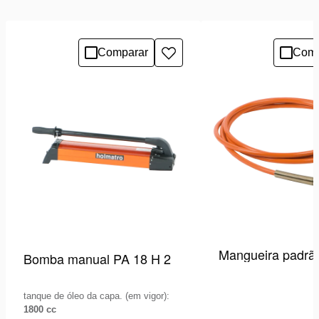
Comparar
Comp
Adicionar
à
lista
de
desejos
Mangueira padrã
Bomba manual PA 18 H 2
tanque de óleo da capa. (em vigor):
1800 cc