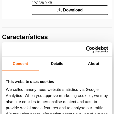
JPG
228.9 KB
Download
Características
Cilindros 50% mais leves; a sua utilização é mais fácil e
benéfi ca para o bem-estar dos
funcionários
Consent
Details
About
Duo Power Ring; vedante, rolamento e resistência a
cargas laterais até um máximo de 10%
This website uses cookies
para obter um tempo de vida útil superior
We collect anonymous website statistics via Google
O pistão é especialmente revestido com uma camada
Analytics. When you approve marketing cookies, we may
anodizada rígida, que lhe confere uma resistência
also use cookies to personalise content and ads, to
extrema ao desgaste e à corrosão
provide social media features and to analyse our traffic.
Mostrar mais
We may also share information about your use of our site