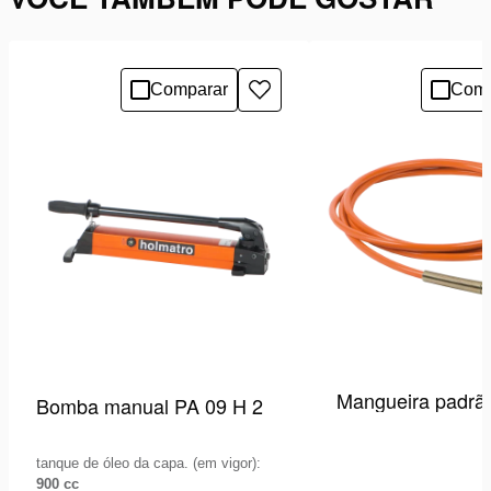
Comparar
Comp
Adicionar
à
lista
de
desejos
Mangueira padrã
Bomba manual PA 09 H 2
tanque de óleo da capa. (em vigor):
900 cc