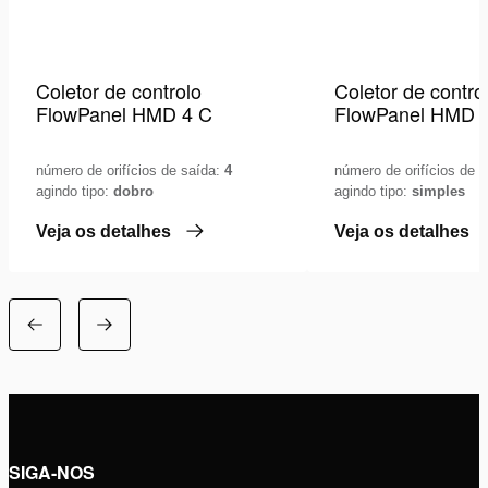
Coletor de controlo
Coletor de contro
FlowPanel HMD 4 C
FlowPanel HMD 
número de orifícios de saída:
4
número de orifícios de 
agindo tipo:
dobro
agindo tipo:
simples
Veja os detalhes
Veja os detalhes
SIGA-NOS