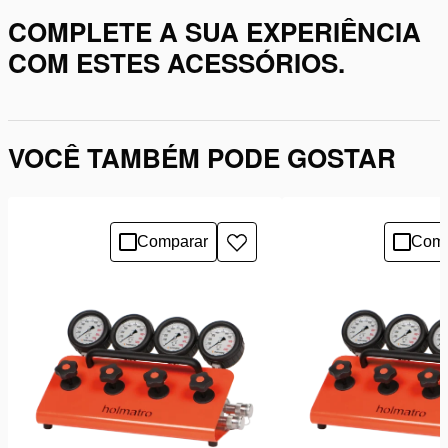
COMPLETE A SUA EXPERIÊNCIA
COM ESTES ACESSÓRIOS.
VOCÊ TAMBÉM PODE GOSTAR
Comparar
Comp
Adicionar
à
lista
de
desejos