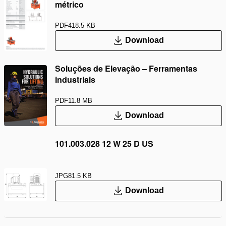
métrico
PDF
418.5 KB
Download
Soluções de Elevação – Ferramentas
industriais
PDF
11.8 MB
Download
101.003.028 12 W 25 D US
JPG
81.5 KB
Download