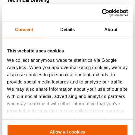
101.003.028 12 W 25 D US
JPG
81.5 KB
Consent
Details
About
Download
This website uses cookies
We collect anonymous website statistics via Google
Características
Analytics. When you approve marketing cookies, we may
also use cookies to personalise content and ads, to
Em caso de corte de energia, a pressão de óleo é
provide social media features and to analyse our traffic.
mantida
We may also share information about your use of our site
Protegida contra quedas de pressão através de uma
with our social media, advertising and analytics partners
válvula sem retorno controlada por
who may combine it with other information that you’ve
pressão
provided to them or that they’ve collected from your use
of their services. You can change your preferences via
Excluindo válvula de controle de acionamento simples
Settings. See our
cookiestatement
.
(M311) ou acionamento duplo (M322 de M323).
Allow all cookies