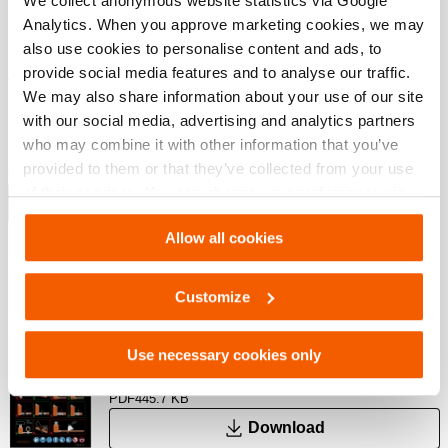
We collect anonymous website statistics via Google
Em caso de corte de energia, a pressão de óleo é
Analytics. When you approve marketing cookies, we may
mantida
also use cookies to personalise content and ads, to
Protegida contra quedas de pressão através de uma
provide social media features and to analyse our traffic.
válvula sem retorno controlada por
We may also share information about your use of our site
pressão
with our social media, advertising and analytics partners
who may combine it with other information that you’ve
Excluindo válvula de controle de acionamento simples
provided to them or that they’ve collected from your use
(M311) ou acionamento duplo (M322 de M323).
of their services. You can change your preferences via
Mostrar mais
Settings. See our
cookiestatement
.
Allow all cookies
Downloads
Customize
Safety Guide – Hydraulic hoses & couplers
Use necessary cookies only
PDF
445.7 KB
Download