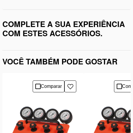
COMPLETE A SUA EXPERIÊNCIA
COM ESTES ACESSÓRIOS.
VOCÊ TAMBÉM PODE GOSTAR
Comparar
Comp
Adicionar
à
lista
de
desejos