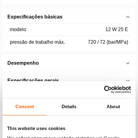
Especificações básicas
modelo
12 W 25 E
pressão de trabalho máx.
720 / 72 (bar/MPa)
Desempenho
Especificações gerais
Dimensões, peso e temperatura
Consent
Details
About
Características
This website uses cookies