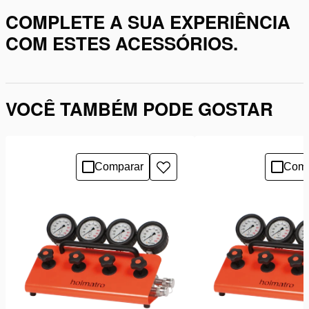
COMPLETE A SUA EXPERIÊNCIA
COM ESTES ACESSÓRIOS.
VOCÊ TAMBÉM PODE GOSTAR
Comparar
Comp
Adicionar
à
lista
de
desejos