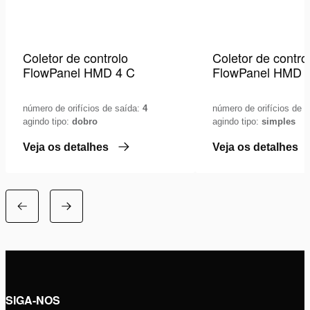
Coletor de controlo
Coletor de contro
FlowPanel HMD 4 C
FlowPanel HMD 
número de orifícios de saída:
4
número de orifícios de 
agindo tipo:
dobro
agindo tipo:
simples
Veja os detalhes
Veja os detalhes
SIGA-NOS