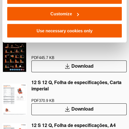
Mostrar mais
Customize
Downloads
Use necessary cookies only
Safety Guide – Hydraulic hoses & couplers
PDF
445.7 KB
Download
12 S 12 Q, Folha de especificações, Carta
imperial
PDF
370.9 KB
Download
12 S 12 Q, Folha de especificações, A4