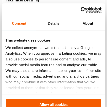
101.003.026 06 S 6 SD US
JPG
106.6 KB
Consent
Details
About
Download
This website uses cookies
We collect anonymous website statistics via Google
Características
Analytics. When you approve marketing cookies, we may
also use cookies to personalise content and ads, to
Em caso de corte de energia, a pressão de óleo é
provide social media features and to analyse our traffic.
mantida
We may also share information about your use of our site
Protegida contra quedas de pressão através de uma
with our social media, advertising and analytics partners
válvula sem retorno controlada por
who may combine it with other information that you’ve
pressão
provided to them or that they’ve collected from your use
of their services. You can change your preferences via
Excluindo válvula de controlo de acionamento simples
Settings. See our
cookiestatement
.
ou acionamento duplo
Allow all cookies