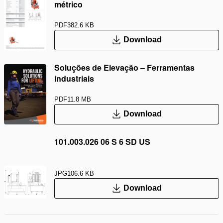
métrico
PDF
382.6 KB
Download
Soluções de Elevação – Ferramentas
industriais
PDF
11.8 MB
Download
101.003.026 06 S 6 SD US
JPG
106.6 KB
Download