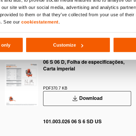
da contra quedas de pressão através de
Excluindo válvul
 our site with our social media, advertising and analytics partn
vula sem retorno controlada por
simples (M311) o
 provided to them or that they’ve collected from your use of thei
M323).
ssão
s. See our
cookiestatement
.
Mostrar mais
 only
Customize
06 S 06 D, Folha de especificações,
Carta imperial
PDF
370.7 KB
Download
101.003.026 06 S 6 SD US