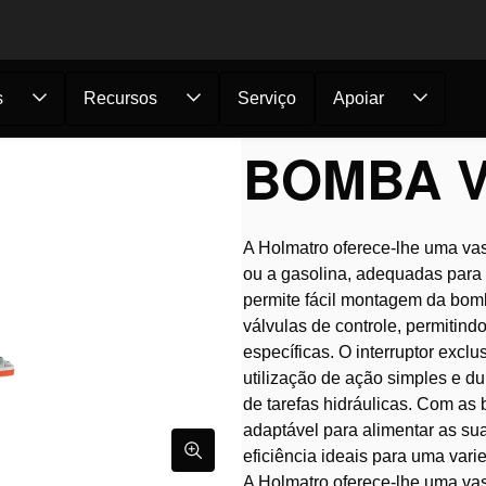
s
Recursos
Serviço
Apoiar
omba Vari 06 S 0...
BOMBA VA
A Holmatro oferece-lhe uma va
ou a gasolina, adequadas para
permite fácil montagem da bo
válvulas de controle, permitin
específicas. O interruptor ex
utilização de ação simples e du
de tarefas hidráulicas. Com as
adaptável para alimentar as su
eficiência ideais para uma vari
A Holmatro oferece-lhe uma va