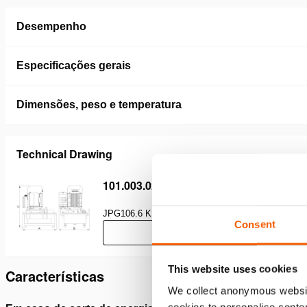
Desempenho
Especificações gerais
Dimensões, peso e temperatura
Technical Drawing
101.003.026 06 S 6 SD US
JPG
106.6 KB
Consent
Download
This website uses cookies
Características
We collect anonymous websit
cookies to personalise conten