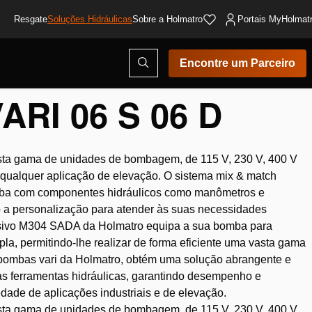
Resgate
Soluções Hidráulicas
Sobre a Holmatro
Portais MyHolmat
Abrir
Encontre um Parceiro
modal
de
pesquisa
RI 06 S 06 D
sta gama de unidades de bombagem, de 115 V, 230 V, 400 V
 qualquer aplicação de elevação. O sistema mix & match
mba com componentes hidráulicos como manômetros e
do a personalização para atender às suas necessidades
clusivo M304 SADA da Holmatro equipa a sua bomba para
pla, permitindo-lhe realizar de forma eficiente uma vasta gama
 bombas vari da Holmatro, obtém uma solução abrangente e
as ferramentas hidráulicas, garantindo desempenho e
edade de aplicações industriais e de elevação.
sta gama de unidades de bombagem, de 115 V, 230 V, 400 V