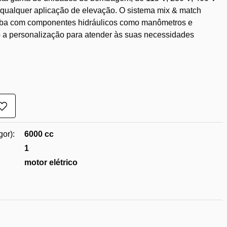
 qualquer aplicação de elevação. O sistema mix & match
mba com componentes hidráulicos como manômetros e
do a personalização para atender às suas necessidades
Adicionar
à
lista
gor):
6000 cc
de
desejos
1
motor elétrico