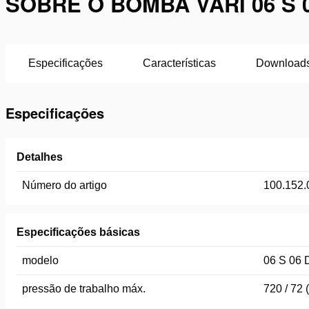
SOBRE O BOMBA VARI 06 S 
Especificações
Características
Download
Especificações
Detalhes
Número do artigo
100.152.
Especificações básicas
modelo
06 S 06 
pressão de trabalho máx.
720 / 72 