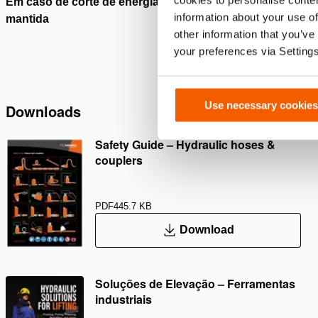
Em caso de corte de energia, a pressão de óleo é
Protegi
information about your use of
mantida
uma vál
other information that you’ve
pre
your preferences via Setting
Use necessary cookies
Downloads
Safety Guide – Hydraulic hoses &
couplers
PDF
445.7 KB
Download
Soluções de Elevação – Ferramentas
industriais