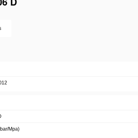
06 D
s
012
D
(bar/Mpa)