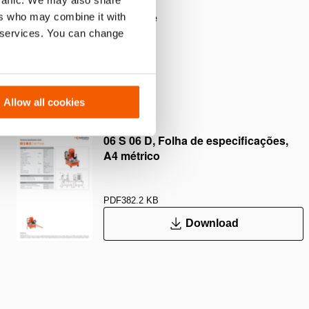
a de controle de acionamento
ers who may combine it with
u acionamento duplo (M322 de
r services. You can change
Allow all cookies
06 S 06 D, Folha de especificações,
A4 métrico
PDF
382.2 KB
Download