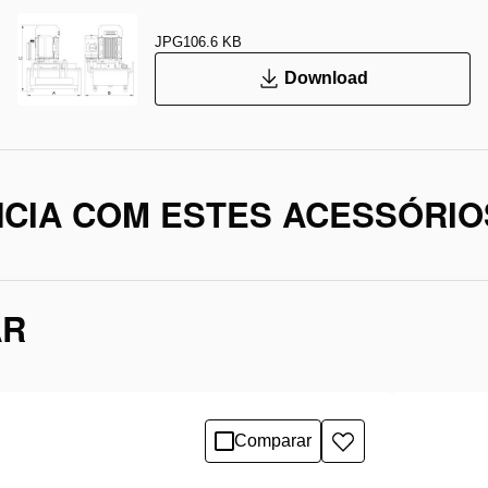
JPG
106.6 KB
Download
CIA COM ESTES ACESSÓRIO
AR
Comparar
Adicionar
à