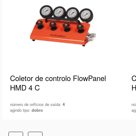
lista
de
desejos
Coletor de controlo FlowPanel
C
HMD 4 C
H
número de orifícios de saída:
4
nú
agindo tipo:
dobro
ag
Controle seu sistema hidráulico com a máxima
C
precisão. Para medir a pressão no seu sistema e
pr