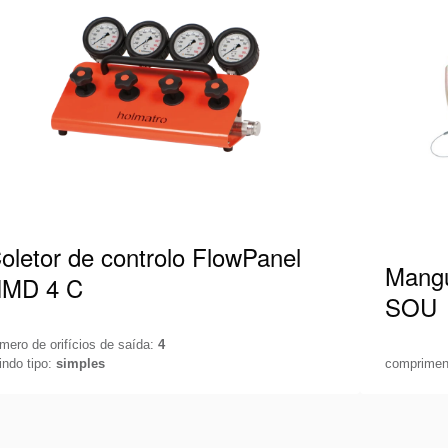
lista
de
desejos
oletor de controlo FlowPanel
Mangu
MD 4 C
SOU
mero de orifícios de saída:
4
indo tipo:
simples
comprimen
ontrole seu sistema hidráulico com a máxima
Manguei
ecisão. Para medir a pressão no seu sistema e
Bar/10.0