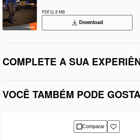
PDF
11.8 MB
Download
COMPLETE A SUA EXPERIÊN
VOCÊ TAMBÉM PODE GOST
Comparar
Adicionar
à