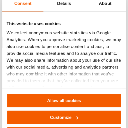
Consent
Details
About
Características
Design ergonómico (1,2)
This website uses cookies
Leve; fácil de transportar e manusear
We collect anonymous website statistics via Google
Baixa força operacional; carga mínima do utilizador
Analytics. When you approve marketing cookies, we may
Mostrar mais
also use cookies to personalise content and ads, to
provide social media features and to analyse our traffic.
We may also share information about your use of our site
Downloads
with our social media, advertising and analytics partners
who may combine it with other information that you’ve
Safety Guide – Hydraulic hoses & couplers
provided to them or that they’ve collected from your use
of their services. You can change your preferences via
Settings. See our
cookiestatement
.
PDF
445.7 KB
Allow all cookies
Download
Customize
PA 58 H 2, Folha de especificações, Carta