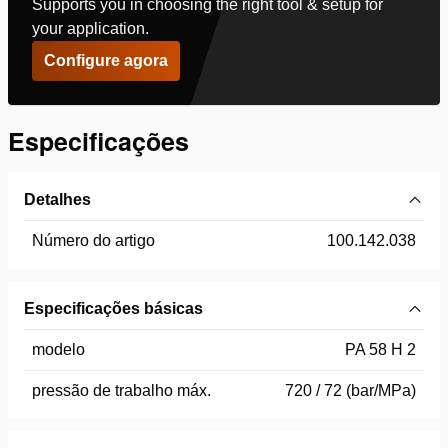
Supports you in choosing the right tool & setup for
your application.
Configure agora
Especificações
Detalhes
Número do artigo
100.142.038
Especificações básicas
modelo
PA 58 H 2
pressão de trabalho máx.
720 / 72 (bar/MPa)