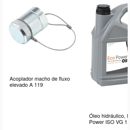
desejos
Acoplador macho de fluxo
elevado A 119
Óleo hidráulico,
Power ISO VG 15