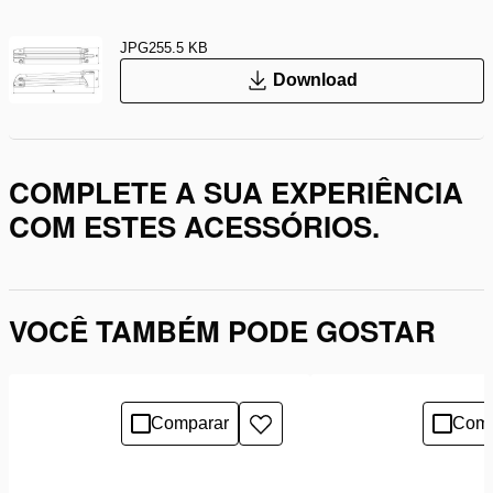
JPG
255.5 KB
Download
COMPLETE A SUA EXPERIÊNCIA
COM ESTES ACESSÓRIOS.
VOCÊ TAMBÉM PODE GOSTAR
Comparar
Comp
Adicionar
à
lista
de