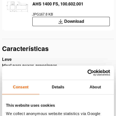
AHS 1400 FS, 100.602.001
JPG
167.8 KB
Download
Características
Leve
Ideal para puxar, pressionar
Seguro; quando há perda de pressão de ar, a pressão de
óleo é mantida
Mostrar mais
Consent
Details
About
This website uses cookies
Downloads
We collect anonymous website statistics via Google