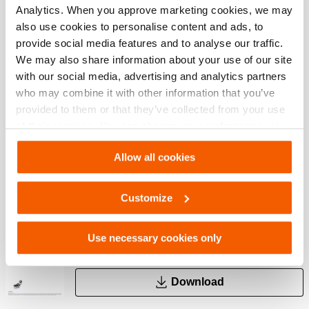
Safety Guide – Hydraulic hoses & couplers
Analytics. When you approve marketing cookies, we may
also use cookies to personalise content and ads, to
provide social media features and to analyse our traffic.
PDF
445.7 KB
We may also share information about your use of our site
with our social media, advertising and analytics partners
Download
who may combine it with other information that you’ve
provided to them or that they’ve collected from your use
AHS 1400 FS, Folha de especificações, A4
of their services. You can change your preferences via
métrico
Settings. See our
cookiestatement
.
Allow all cookies
PDF
293.7 KB
Download
Customize
AHS 1400 FS, Folha de especificações,
Carta imperial
Use necessary cookies only
PDF
287.8 KB
Download