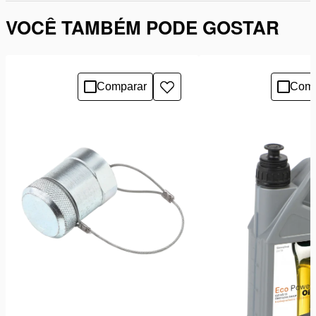
VOCÊ TAMBÉM PODE GOSTAR
Comparar
Comp
Adicionar
à
lista
de
desejos