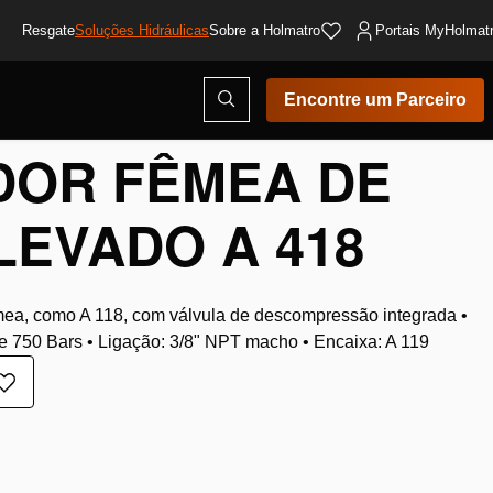
Resgate
Soluções Hidráulicas
Sobre a Holmatro
Portais MyHolmat
Abrir
Encontre um Parceiro
modal
de
pesquisa
DOR FÊMEA DE
LEVADO A 418
mea, como A 118, com válvula de descompressão integrada •
 750 Bars • Ligação: 3/8" NPT macho • Encaixa: A 119
Adicionar
à
lista
de
desejos