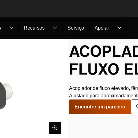
s
Recursos
Serviço
Apoiar
cas do Sistema
/
Acopladores
/
Acoplador fêmea d...
ACOPLA
FLUXO E
Acoplador de fluxo elevado, fê
Ajustado para aproximadamente
Encontre um parceiro