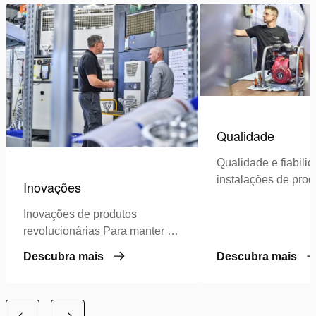
Qualidade
Qualidade e fiabil
instalações de pro
Inovações
última geração nos
Baixos e nos Estad
Inovações de produtos
para assegurar se
revolucionárias Para manter a
nossa posição de liderança
Descubra mais
Descubra mais
como especialistas em
hidráulica de alta pressão,
investimos continuamente…