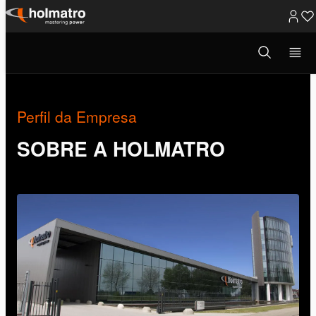
Ir
para
Abrir
Sobre a Holmatro
/
Perfil da Empresa
modal
o
de
pesquisa
conteúdo
Perfil da Empresa
SOBRE A HOLMATRO