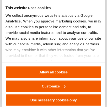
O Que é Que Nós Representamos
este vídeo.
This website uses cookies
We collect anonymous website statistics via Google
Analytics. When you approve marketing cookies, we may
also use cookies to personalise content and ads, to
provide social media features and to analyse our traffic.
We may also share information about your use of our site
with our social media, advertising and analytics partners
who may combine it with other information that you’ve
provided to them or that they’ve collected from your use
of their services. You can change your preferences via
Settings. See our
cookiestatement
.
Allow all cookies
Realizar o seu trabalho de forma mais rápida, segura e
fácil. É nisso que a Holmatro pretende ajudá-lo. Como?
Customize
Utilizando tecnologia inovadora para desenvolver as
melhores ferramentas hidráulicas e soluções de
sistemas do mundo.
Use necessary cookies only