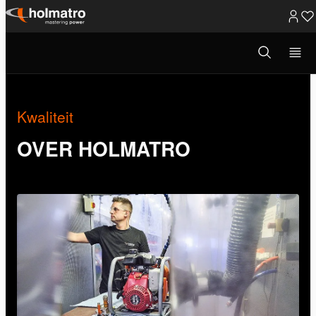
Ga
naar
Open
Over Holmatro
/
Bedrijfsprofiel
/
Kwaliteit
zoekvenster
inhoud
Kwaliteit
OVER HOLMATRO