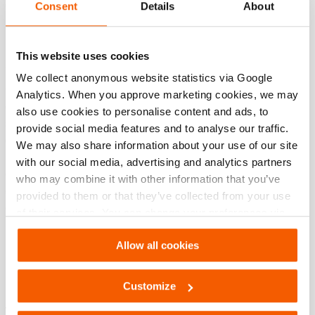
getest voordat ze in de praktijk mogen worden gebruikt.
Consent
Details
About
200% Zekerheid
This website uses cookies
We collect anonymous website statistics via Google
Gereedschappen en systemen van Holmatro worden via een
Analytics. When you approve marketing cookies, we may
geavanceerd productieproces vervaardigd. Ze bevatten zeer
also use cookies to personalise content and ads, to
slijtvaste componenten en superieure afdichtingen en
provide social media features and to analyse our traffic.
geleidingen. Dit draagt bij aan een extra lange levensduur.
We may also share information about your use of our site
Na productie of reparatie test een technische of
with our social media, advertising and analytics partners
onderhoudsmedewerker alle onderdelen van onze
who may combine it with other information that you’ve
gereedschappen. Daarna worden ze nogmaals getest door
provided to them or that they’ve collected from your use
de afdeling Quality Control. Dit geeft u 200% zekerheid.
of their services. You can change your preferences via
Settings. See our
cookiestatement
.
Allow all cookies
Uitgebreid Service Programma
Customize
Bij alle producten van Holmatro draait het om het beheersen
van enorme krachten. Bij iedere inzet en onder elke