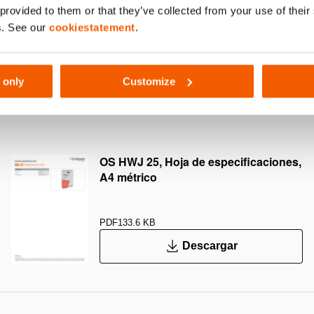
 provided to them or that they’ve collected from your use of thei
081
s. See our
cookiestatement
.
 only
Customize
25
OS HWJ 25, Hoja de especificaciones,
A4 métrico
PDF
133.6 KB
Descargar