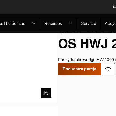
R
SET DE 
s Hidráulicas
Recursos
Servicio
Apoy
OS HWJ 
For hydraulic wedge HW 1000 o
Encuentra pareja
Aña
a
la
lista
de
des