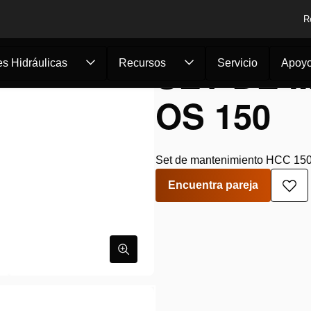
R
SET DE 
s Hidráulicas
Recursos
Servicio
Apoy
OS 150
Set de mantenimiento HCC 150
Encuentra pareja
Aña
a
la
lista
de
des