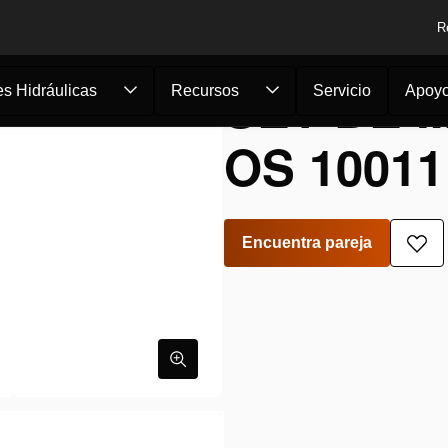
R
SET DE 
s Hidráulicas
Recursos
Servicio
Apoy
OS 10011
Encuentra pareja
Aña
a
la
lista
de
des