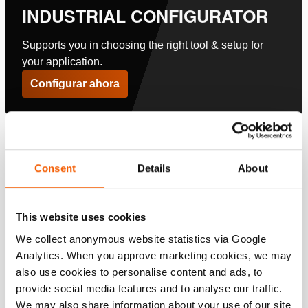
INDUSTRIAL CONFIGURATOR
Supports you in choosing the right tool & setup for
your application.
Configurar ahora
Presupuesto
Consent
Details
About
Detalles
Número de artículo
100.182.214
This website uses cookies
We collect anonymous website statistics via Google
Especificaciones básicas
Analytics. When you approve marketing cookies, we may
also use cookies to personalise content and ads, to
modelo
Ø 60 - bombas PA 18/38/58
provide social media features and to analyse our traffic.
We may also share information about your use of our site