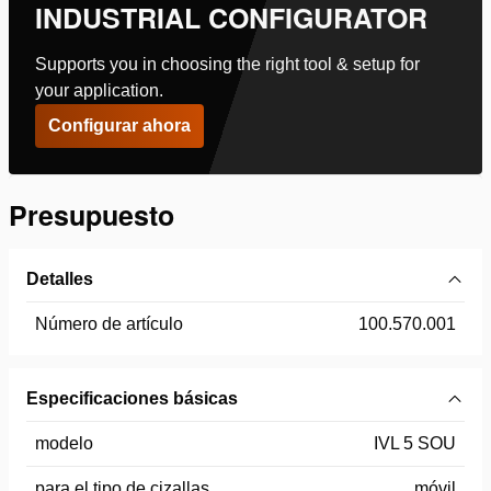
INDUSTRIAL CONFIGURATOR
Supports you in choosing the right tool & setup for
your application.
Configurar ahora
Presupuesto
Detalles
Número de artículo
100.570.001
Especificaciones básicas
modelo
IVL 5 SOU
para el tipo de cizallas
móvil