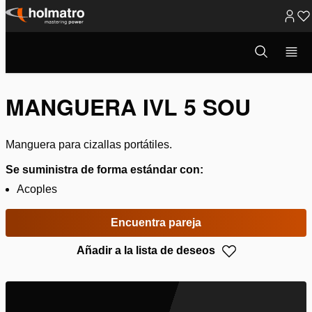
Ir
al
Abrir
Soluciones Hidráulicas
/
Corte
/
Mangueras Hidráulicas
/
ventana
contenido
Manguera IVL 5 SO...
modal
de
búsqueda
MANGUERA IVL 5 SOU
Manguera para cizallas portátiles.
Se suministra de forma estándar con:
Acoples
Encuentra pareja
Añadir a la lista de deseos