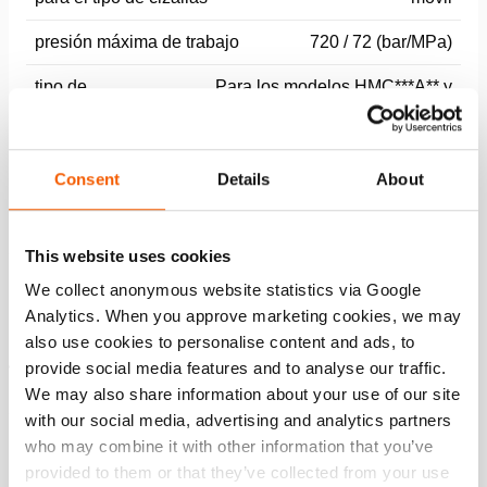
presión máxima de trabajo
720 / 72 (bar/MPa)
tipo de
Para los modelos HMC***A** y
manguera
HSC200STG40.
Consent
Details
About
Especificaciones generales
This website uses cookies
Características
We collect anonymous website statistics via Google
Analytics. When you approve marketing cookies, we may
Resorte antidobleces en ambos extremos
also use cookies to personalise content and ads, to
4:1 factor de seguridad
provide social media features and to analyse our traffic.
We may also share information about your use of our site
with our social media, advertising and analytics partners
Descargas
who may combine it with other information that you’ve
provided to them or that they’ve collected from your use