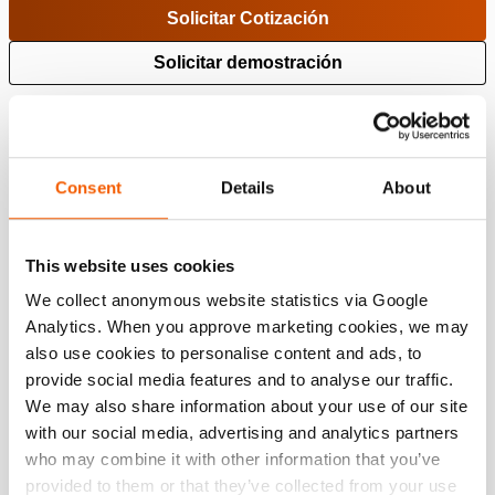
Solicitar Cotización
Solicitar demostración
Añadir a la lista de deseos
peso, listo para su uso:
16.3 kg
Consent
Details
About
Presupuesto
This website uses cookies
Detalles
We collect anonymous website statistics via Google
Analytics. When you approve marketing cookies, we may
Número de artículo
101.001.077
also use cookies to personalise content and ads, to
provide social media features and to analyse our traffic.
We may also share information about your use of our site
Especificaciones básicas
with our social media, advertising and analytics partners
modelo
CPS 12.5
who may combine it with other information that you’ve
provided to them or that they’ve collected from your use