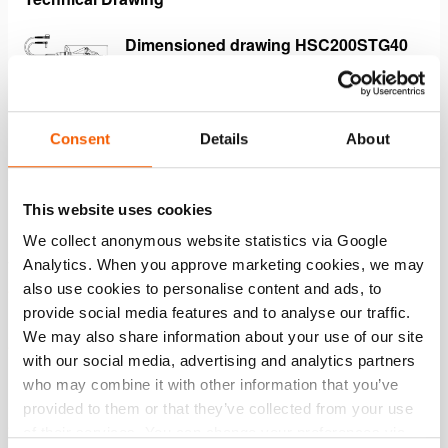
Dimensioned drawing HSC200STG40
WEBP
44.7 KB
Descargar
Consent
Details
About
Características
This website uses cookies
We collect anonymous website statistics via Google
SEGURO
Analytics. When you approve marketing cookies, we may
also use cookies to personalise content and ads, to
Funcionamiento a empuñadura giratoria para mayor
provide social media features and to analyse our traffic.
seguridad durante las tareas de corte.
We may also share information about your use of our site
Función de hombre muerto para detener
with our social media, advertising and analytics partners
inmediatamente la operación cuando se sueltan las
who may combine it with other information that you’ve
manos.
provided to them or that they’ve collected from your use
Piezas móviles protegidas para minimizar aún más el
of their services. You can change your preferences via