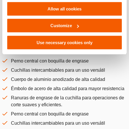
riesgo de accidentes.
Settings. See our
cookiestatement
.
Allow all cookies
DURADERO
Cuchillas sólidas
Customize
Cuerpo y émbolo de acero de alta calidad para mayor
resistencia
Use necessary cookies only
Ranuras de engrase de la cuchilla para operaciones de
corte suaves y eficientes
Perno central con boquilla de engrase
Cuchillas intercambiables para un uso versátil
Cuerpo de aluminio anodizado de alta calidad
Émbolo de acero de alta calidad para mayor resistencia
Ranuras de engrase de la cuchilla para operaciones de
corte suaves y eficientes.
Perno central con boquilla de engrase
Cuchillas intercambiables para un uso versátil