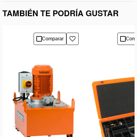
TAMBIÉN TE PODRÍA GUSTAR
Comparar
Comp
Añadir
a
la
lista
de
deseos