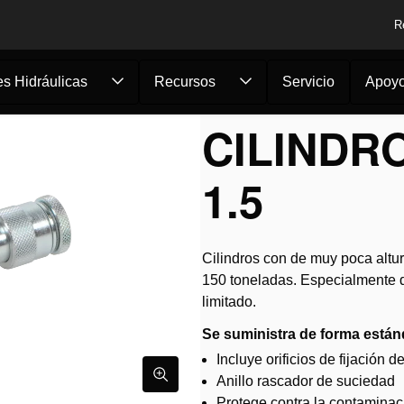
R
s Hidráulicas
Recursos
Servicio
Apoy
s
/
Cilindro plano HF...
CILINDR
1.5
Cilindros con de muy poca altur
150 toneladas. Especialmente d
limitado.
Se suministra de forma están
Incluye orificios de fijación d
Anillo rascador de suciedad
Protege contra la contaminac