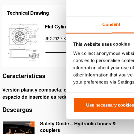
Technical Drawing
Consent
Flat Cylinder, Spring Return, HFC
JPG
292.7 KB
This website uses cookies
Descargar
We collect anonymous websit
cookies to personalise conten
information about your use of
Características
other information that you’ve
your preferences via Setting
Versión plana y compacta; efi caz cuando el
Carrera
espacio de inserción es reducido
Use necessary cookies
Descargas
Safety Guide – Hydraulic hoses &
couplers