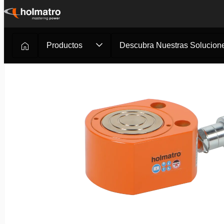
Ir
al
contenido
Productos
Descubra Nuestras Solucione
Soluciones Hidráulicas
/
Elevación
/
Cilindros Hidráulico