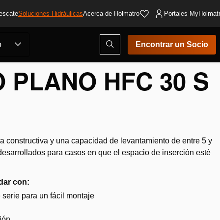
escate
Soluciones Hidráulicas
Acerca de Holmatro
Portales MyHolmat
Abrir
o
Encontrar un Socio
ventana
modal
de
O PLANO HFC 30 S
búsqueda
a constructiva y una capacidad de levantamiento de entre 5 y
esarrollados para casos en que el espacio de inserción esté
dar con:
e serie para un fácil montaje
ión