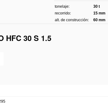
la
tonelaje:
30 t
lista
de
recorrido:
15 mm
des
alt. de construcción:
60 mm
 HFC 30 S 1.5
295