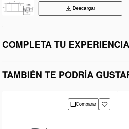
Descargar
COMPLETA TU EXPERIENCI
TAMBIÉN TE PODRÍA GUSTA
Comparar
Añadir
a
la
lista
de