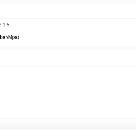
 1.5
(bar/Mpa)