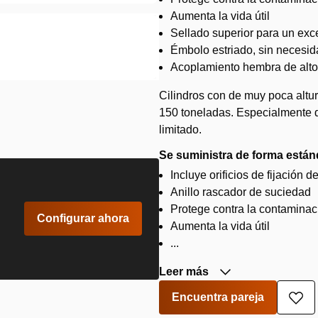
Aumenta la vida útil
Sellado superior para un exce
Émbolo estriado, sin necesida
Acoplamiento hembra de alto
Cilindros con de muy poca altur
150 toneladas. Especialmente d
limitado.
Se suministra de forma están
Incluye orificios de fijación d
Anillo rascador de suciedad
Protege contra la contaminac
Configurar ahora
Aumenta la vida útil
...
Leer más
Encuentra pareja
Aña
a