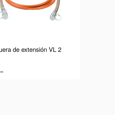
era de extensión VL 2
 m
 Holmatro apta para 700 Bar / 10.000
pada con acopladores macho y hembra.
 manera, siempre podrá…
lles