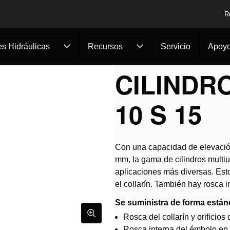
R
s Hidráulicas
Recursos
Servicio
Apoy
s
/
Cilindro multiuso...
CILINDR
10 S 15
Con una capacidad de elevación
mm, la gama de cilindros multi
aplicaciones más diversas. Estos
el collarín. También hay rosca 
Se suministra de forma están
Rosca del collarín y orificios
Rosca interna del émbolo en