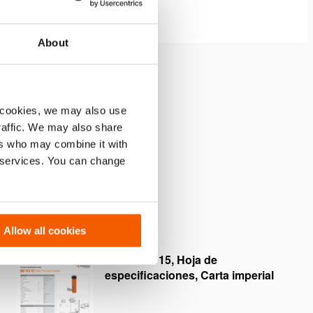
About
osca protege la rosca en la
 cookies, we may also use
dro (Imagen 3)
traffic. We may also share
ers who may combine it with
r services. You can change
Allow all cookies
HGC 10 S 15, Hoja de
especificaciones, Carta imperial