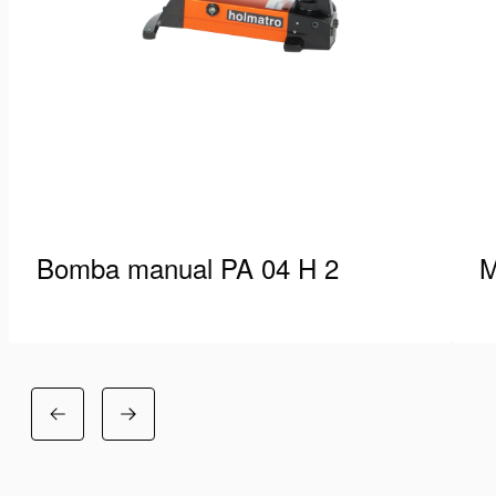
Bomba manual PA 04 H 2
M
La gama de bombas de mano y de pie PA de
M
Holmatro le ofrece una unidad de bomba
P
compacta, ergonómica…
e
Ver detalles
Ve