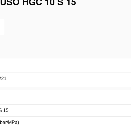
USO HGC 10 S 15
221
S 15
(bar/MPa)