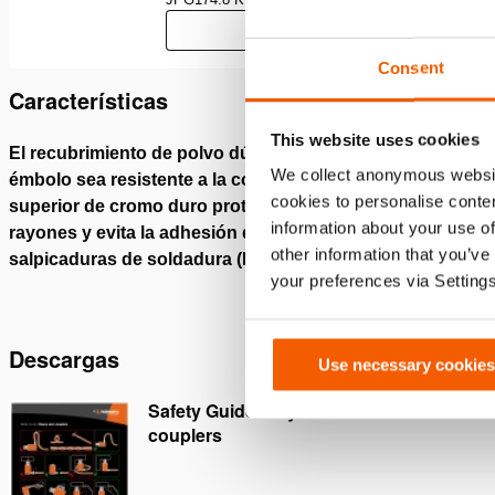
Descargar
Consent
Características
This website uses cookies
El recubrimiento de polvo dúplex hace que el
Anillo 
We collect anonymous websit
émbolo sea resistente a la corrosión; la capa
sello s
cookies to personalise conten
superior de cromo duro protege el émbolo contra
extrema
information about your use of
rayones y evita la adhesión de objetos como
larga (I
other information that you’ve
salpicaduras de soldadura (Imagen 1)
your preferences via Setting
Descargas
Use necessary cookies
Safety Guide – Hydraulic hoses &
couplers