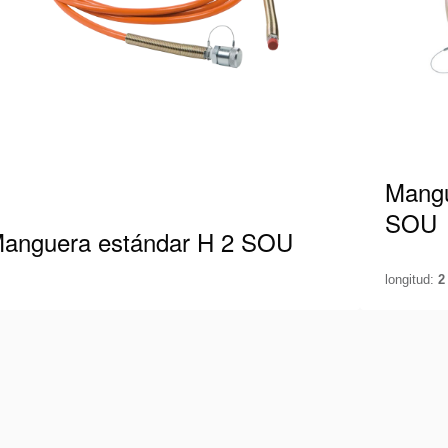
Mangu
SOU
anguera estándar H 2 SOU
longitud:
2
anguera Holmatro apta para 700 Bar / 10.000
Manguera
si, equipada con acoplador macho en un
Psi equi
xtremo. Cuando se trabaja con…
De esta
r detalles
Ver deta