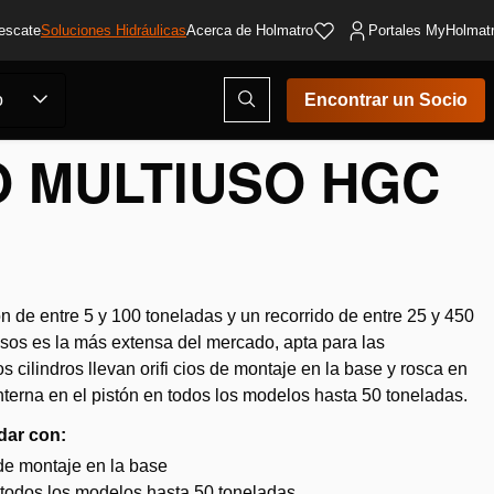
escate
Soluciones Hidráulicas
Acerca de Holmatro
Portales MyHolmat
Abrir
o
Encontrar un Socio
ventana
modal
de
O MULTIUSO HGC
búsqueda
 de entre 5 y 100 toneladas y un recorrido de entre 25 y 450
usos es la más extensa del mercado, apta para las
 cilindros llevan orifi cios de montaje en la base y rosca en
interna en el pistón en todos los modelos hasta 50 toneladas.
dar con:
 de montaje en la base
 todos los modelos hasta 50 toneladas