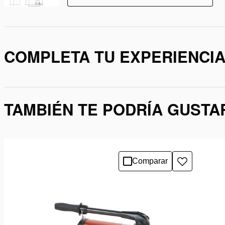
COMPLETA TU EXPERIENCI
TAMBIÉN TE PODRÍA GUSTA
Comparar
Añadir
a
la
lista
de
deseos