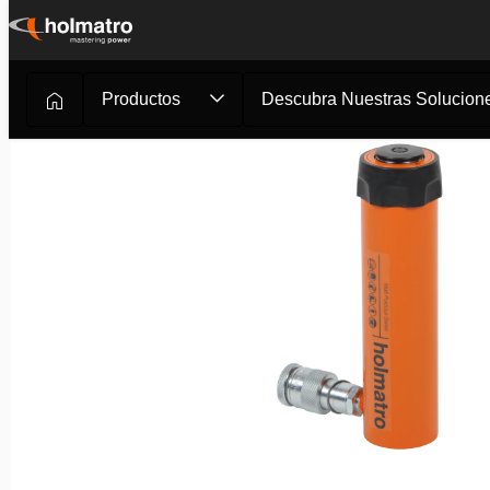
Ir
al
contenido
Productos
Descubra Nuestras Solucione
Soluciones Hidráulicas
/
Elevación
/
Cilindros Hidráulico