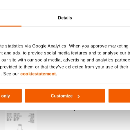
Details
de potencia Duo; una combinación de un
El protector de r
e statistics via Google Analytics. When you approve marketing
uperior y un cojinete compuesto
carcasa del cilin
t and ads, to provide social media features and to analyse our 
damente fuerte para una vida útil más
 our site with our social media, advertising and analytics partn
magen 2)
 provided to them or that they’ve collected from your use of thei
s. See our
cookiestatement
.
Mostrar más
 only
Customize
User Manual Cylinders