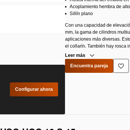
Acoplamiento hembra de alto
Sillín plano
Con una capacidad de elevación
mm, la gama de cilindros multi
aplicaciones más diversas. Estos
el collarín. También hay rosca i
Leer más
Encuentra pareja
Aña
a
la
lista
de
Configurar ahora
des