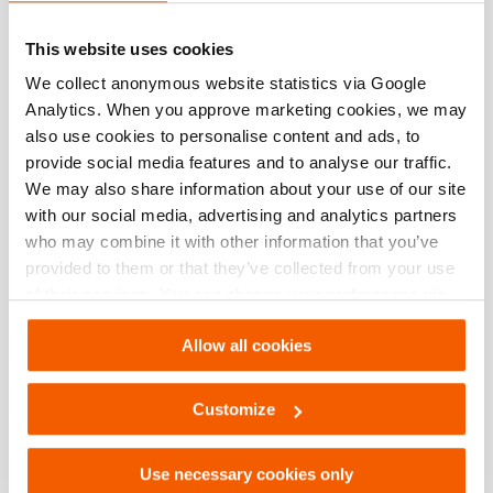
Safety Guide – Hydraulic hoses & couplers
This website uses cookies
We collect anonymous website statistics via Google
PDF
445.7 KB
Analytics. When you approve marketing cookies, we may
Descargar
also use cookies to personalise content and ads, to
provide social media features and to analyse our traffic.
User Manual Cylinders
We may also share information about your use of our site
with our social media, advertising and analytics partners
who may combine it with other information that you’ve
PDF
9.3 MB
provided to them or that they’ve collected from your use
Descargar
of their services. You can change your preferences via
Settings. See our
cookiestatement
.
Allow all cookies
Safety Guide – Hydraulic cylinders
Customize
PDF
343.1 KB
Descargar
Use necessary cookies only