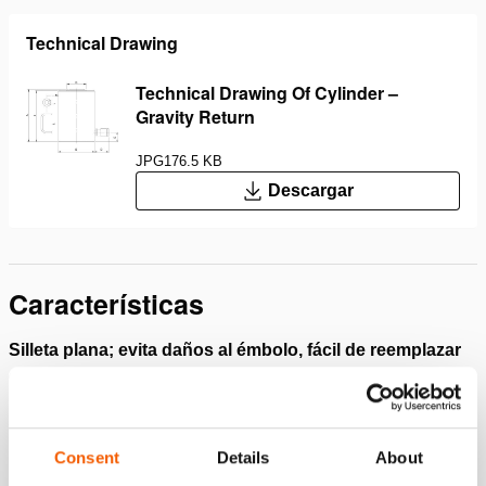
Technical Drawing
Technical Drawing Of Cylinder –
Gravity Return
JPG
176.5 KB
Descargar
Características
Silleta plana; evita daños al émbolo, fácil de reemplazar
con asiento inclinable
Descargas
Consent
Details
About