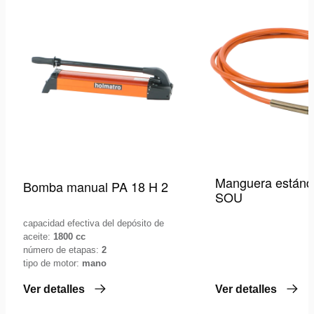
a
la
lista
de
deseos
Manguera estánd
Bomba manual PA 18 H 2
SOU
capacidad efectiva del depósito de
aceite:
1800 cc
número de etapas:
2
tipo de motor:
mano
Ver detalles
Ver detalles