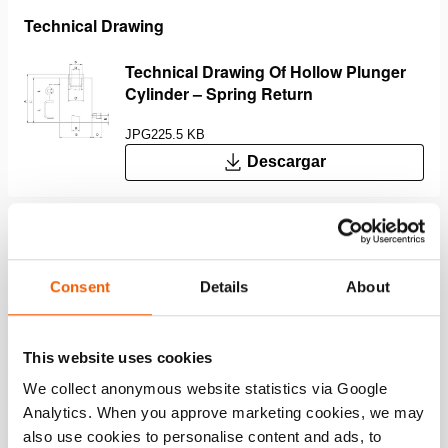
Technical Drawing
Technical Drawing Of Hollow Plunger
Cylinder – Spring Return
JPG
225.5 KB
Descargar
Características
Consent
Details
About
Características y ventajas
Se pueden utilizar en cualquier posición
This website uses cookies
Con protección para que no salte el pistón
We collect anonymous website statistics via Google
Silleta hueca
Analytics. When you approve marketing cookies, we may
also use cookies to personalise content and ads, to
Evita que se dañe el pistón