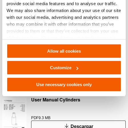
provide social media features and to analyse our traffic.
Fácil de sustituir por silleta roscada o plana
We may also share information about your use of our site
Con protección para que no salte el pistón
with our social media, advertising and analytics partners
Asiento hueco; evita daños al émbolo
who may combine it with other information that you’ve
provided to them or that they’ve collected from your use
of their services. You can change your preferences via
Descargas
Settings. See our
cookiestatement
.
Allow all cookies
Safety Guide – Hydraulic hoses & couplers
Customize
PDF
445.7 KB
Descargar
Use necessary cookies only
User Manual Cylinders
PDF
9.3 MB
Descargar