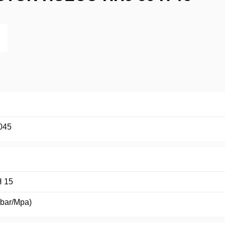
045
H 15
(bar/Mpa)