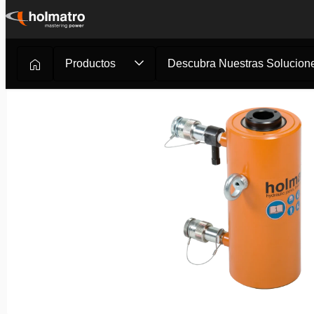
Ir
al
contenido
Productos
Descubra Nuestras Solucione
Soluciones Hidráulicas
/
Elevación
/
Cilindros Hidráulico