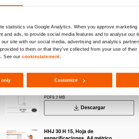
ección para que no salte el pistón
Asiento hueco; e
e statistics via Google Analytics. When you approve marketing
t and ads, to provide social media features and to analyse our 
Mostrar más
 our site with our social media, advertising and analytics partn
 provided to them or that they’ve collected from your use of thei
s. See our
cookiestatement
.
User Manual Cylinders
 only
Customize
PDF
9.3 MB
Descargar
HHJ 30 H 15, Hoja de
especificaciones, A4 métrico