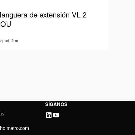
anguera de extensión VL 2
SOU
ngitud:
2 m
anguera Holmatro apta para 700 Bar / 10.000
si equipada con acopladores macho y hembra.
e esta manera, siempre podrá…
r detalles
SÍGANOS
as
@holmatro.com