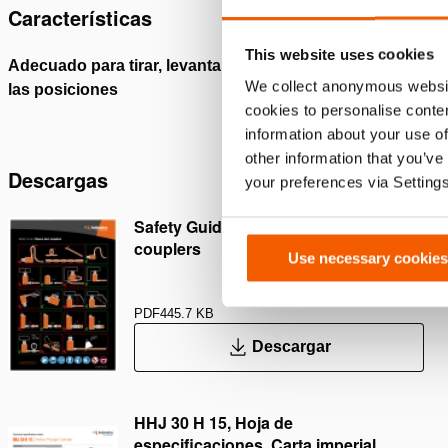
Características
This website uses cookies
Adecuado para tirar, levantar y tensar en todas
Con prot
We collect anonymous websit
las posiciones
cookies to personalise conten
information about your use of
other information that you’ve
Descargas
your preferences via Setting
Safety Guide – Hydraulic hoses &
couplers
Use necessary cookies
PDF
445.7 KB
Descargar
HHJ 30 H 15, Hoja de
especificaciones, Carta imperial