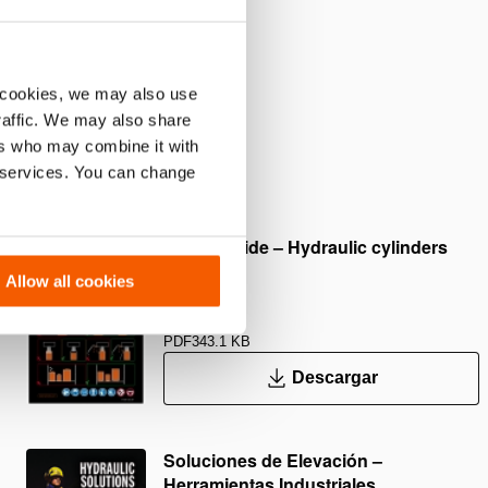
vita daños al émbolo
 cookies, we may also use
traffic. We may also share
ers who may combine it with
r services. You can change
Safety Guide – Hydraulic cylinders
Allow all cookies
PDF
343.1 KB
Descargar
Soluciones de Elevación –
Herramientas Industriales