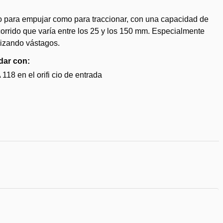
to para empujar como para traccionar, con una capacidad de
corrido que varía entre los 25 y los 150 mm. Especialmente
ilizando vástagos.
dar con:
18 en el orifi cio de entrada
dir
eos