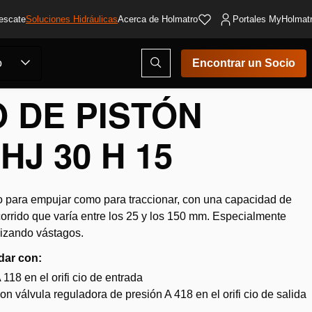
escate
Soluciones Hidráulicas
Acerca de Holmatro
Portales MyHolmat
Abrir
o
Encontrar un Socio
ventana
modal
de
O DE PISTÓN
búsqueda
J 30 H 15
to para empujar como para traccionar, con una capacidad de
corrido que varía entre los 25 y los 150 mm. Especialmente
ilizando vástagos.
dar con:
18 en el orifi cio de entrada
 válvula reguladora de presión A 418 en el orifi cio de salida