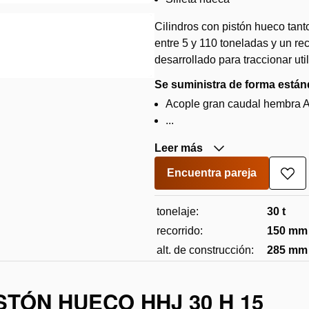
Cilindros con pistón hueco tan
entre 5 y 110 toneladas y un re
desarrollado para traccionar ut
Se suministra de forma están
Acople gran caudal hembra A 1
...
Leer más
Encuentra pareja
Aña
a
la
tonelaje:
30 t
lista
de
recorrido:
150 mm
des
alt. de construcción:
285 mm
STÓN HUECO HHJ 30 H 15