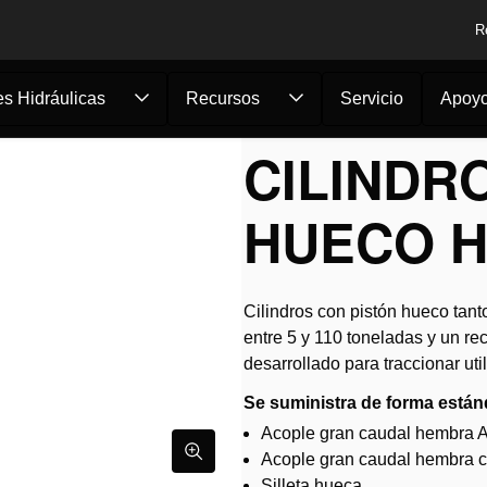
R
s Hidráulicas
Recursos
Servicio
Apoy
s
/
Cilindro de pistó...
CILINDR
HUECO HH
Cilindros con pistón hueco tan
entre 5 y 110 toneladas y un re
desarrollado para traccionar ut
Se suministra de forma están
Acople gran caudal hembra A 1
Acople gran caudal hembra con
Silleta hueca