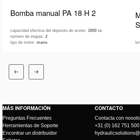
Bomba manual PA 18 H 2
M
capacidad efectiva del depósito de aceite:
1800 cc
número de etapas:
2
tipo de motor:
mano
lo
La gama de bombas de mano y de pie PA de
M
Holmatro le ofrece una unidad de bomba
P
compacta, ergonómica…
D
Ver detalles
Ve
MÁS INFORMACIÓN
CONTACTO
Preguntas Frecuentes
Contacta con nosotr
Herramientas de Soporte
+31 (0) 162 751 500
Encontrar un distribuidor
hydraulicsolutions