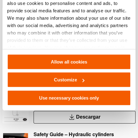
Mostrar más
also use cookies to personalise content and ads, to
provide social media features and to analyse our traffic.
We may also share information about your use of our site
with our social media, advertising and analytics partners
Descargas
who may combine it with other information that you’ve
provided to them or that they’ve collected from your use
Safety Guide – Hydraulic hoses & couplers
of their services. You can change your preferences via
Settings. See our
cookiestatement
.
Allow all cookies
PDF
445.7 KB
Descargar
Customize
User Manual Cylinders
Use necessary cookies only
PDF
9.3 MB
Descargar
Safety Guide – Hydraulic cylinders