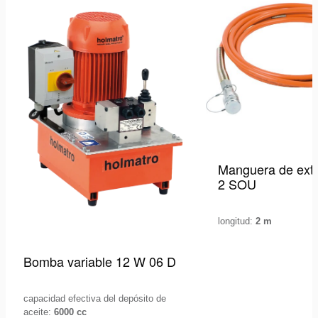
lista
de
deseos
Manguera de ext
2 SOU
longitud:
2 m
Bomba variable 12 W 06 D
capacidad efectiva del depósito de
aceite:
6000 cc