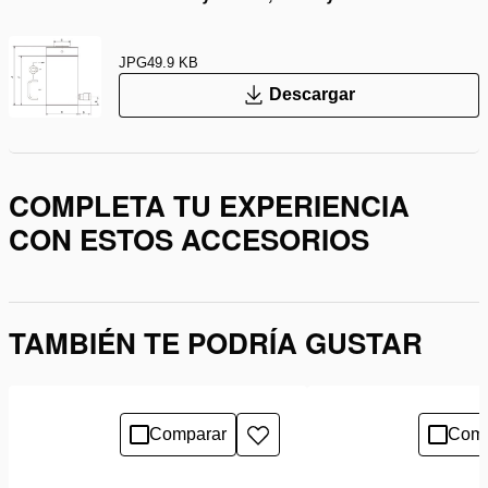
JPG
49.9 KB
Descargar
COMPLETA TU EXPERIENCIA
CON ESTOS ACCESORIOS
TAMBIÉN TE PODRÍA GUSTAR
Comparar
Comp
Añadir
a
la