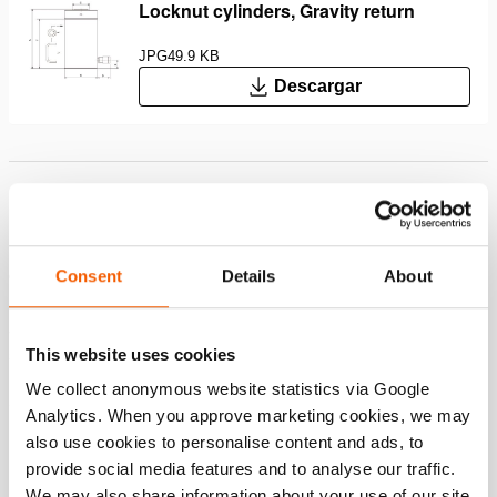
Locknut cylinders, Gravity return
JPG
49.9 KB
Descargar
Características
Bloqueo mecánico de la carga; forma segura de trabajar
Consent
Details
About
con carga sostenida
Se pueden utilizar en cualquier posición
Silleta plana; Evita que se dañe el pistón, Fácil de
This website uses cookies
sustituir por silleta inclinable
We collect anonymous website statistics via Google
Analytics. When you approve marketing cookies, we may
Descargas
also use cookies to personalise content and ads, to
provide social media features and to analyse our traffic.
Safety Guide – Hydraulic hoses & couplers
We may also share information about your use of our site