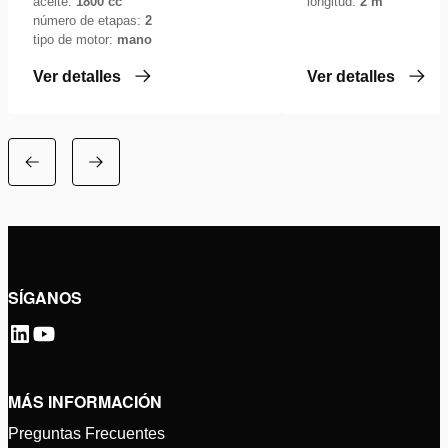
longitud:
2 m
aceite:
1800 cc
número de etapas:
2
tipo de motor:
mano
Ver detalles
Ver detalles
SÍGANOS
MÁS INFORMACIÓN
Preguntas Frecuentes