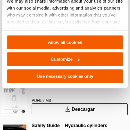
Mostrar más
We may also share information about your use of our site
with our social media, advertising and analytics partners
who may combine it with other information that you’ve
provided to them or that they’ve collected from your use
Descargas
of their services. You can change your preferences via
Settings. See our
cookiestatement
.
Safety Guide – Hydraulic hoses & couplers
Allow all cookies
PDF
445.7 KB
Customize
Descargar
Use necessary cookies only
User Manual Cylinders
PDF
9.3 MB
Descargar
Safety Guide – Hydraulic cylinders