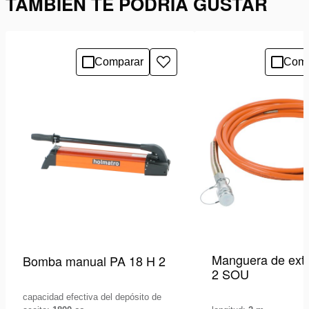
TAMBIÉN TE PODRÍA GUSTAR
Comparar
Comp
Añadir
a
la
lista
de
deseos
Manguera de ext
Bomba manual PA 18 H 2
2 SOU
capacidad efectiva del depósito de