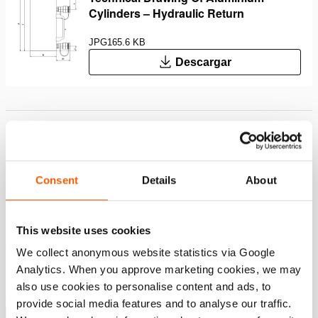
Cylinders – Hydraulic Return
JPG
165.6 KB
Descargar
Características
Cilindros un 50% más ligeros; es fácil trabajar con ellos,
Consent
Details
About
lo que redunda en benefi cio de sus
trabajadores
Duo Power Ring; sellado, amortiguación y resistencia a
This website uses cookies
cargas laterales hasta un máximo del 10% para una
We collect anonymous website statistics via Google
mayor vida útil
Analytics. When you approve marketing cookies, we may
Silleta XL protege el pistón y limita las cargas
also use cookies to personalise content and ads, to
excéntricas
provide social media features and to analyse our traffic.