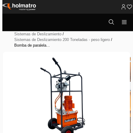
Ir
al
Abrir
Soluciones Hidráulicas
/
ventana
contenido
Sistemas Elevación y Transporte de Cargas Pesadas
/
modal
de
Sistemas de Deslizamiento
/
búsqueda
Sistemas de Deslizamiento 200 Toneladas - peso ligero
/
Bomba de paralela...