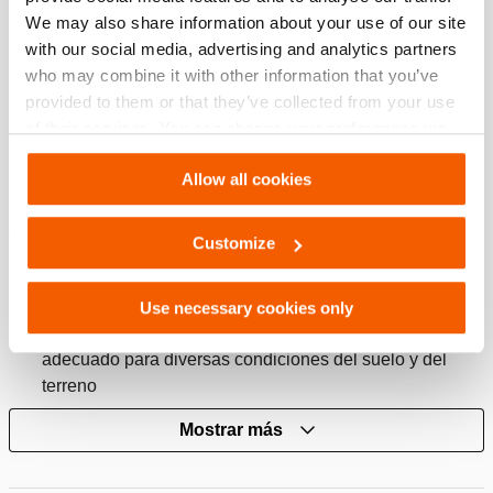
Características
We may also share information about your use of our site
with our social media, advertising and analytics partners
Bomba con 2 salidas independientes
who may combine it with other information that you’ve
Segura
provided to them or that they’ve collected from your use
En caso de un fallo de alimentación, se mantiene la
of their services. You can change your preferences via
presión de aceite
Settings. See our
cookiestatement
.
Protegido contra una posible caída de presión gracias a
Allow all cookies
la válvula anti-retorno controlada por presión
Carro de la bomba
Customize
Una sola persona puede mover la bomba rápida y
fácilmente
Use necessary cookies only
Con ruedas de goma: ideal para interiores y exteriores,
adecuado para diversas condiciones del suelo y del
terreno
Mostrar más