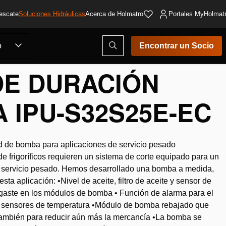
escate
Soluciones Hidráulicas
Acerca de Holmatro
Portales MyHolmat
Abrir
o
Encontrar un Socio
ventana
modal
de
E DURACIÓN
búsqueda
 IPU-S32S25E-EC
 de bomba para aplicaciones de servicio pesado
de frigoríficos requieren un sistema de corte equipado para un
e servicio pesado. Hemos desarrollado una bomba a medida,
ta aplicación: •Nivel de aceite, filtro de aceite y sensor de
sgaste en los módulos de bomba • Función de alarma para el
te y sensores de temperatura •Módulo de bomba rebajado que
 también para reducir aún más la mercancía •La bomba se