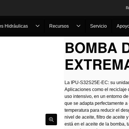
R
s Hidráulicas
Recursos
Servicio
Apoy
ba de duración...
BOMBA D
EXTREMA
La IPU-S32S25E-EC: su unidad
Aplicaciones como el reciclaje 
uso intensivo, en un entorno d
que se adapta perfectamente a es
temperatura para reducir el de
nivel de aceite, filtro de acei
está en el aceite de la bomba,