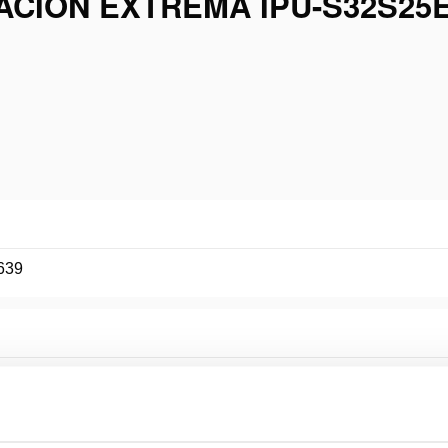
CIÓN EXTREMA IPU-S32S25
639
S25E-EC
nário HSC200STH40