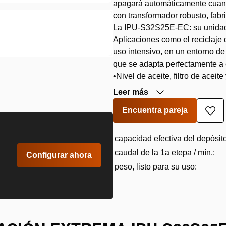
apagará automáticamente cuand
con transformador robusto, fab
La IPU-S32S25E-EC: su unidad
Aplicaciones como el reciclaje 
uso intensivo, en un entorno d
que se adapta perfectamente a 
•Nivel de aceite, filtro de aceite
Leer más
Encuentra pareja
Aña
a
la
capacidad efectiva del depósito
lista
de
caudal de la 1a etepa / mín.:
Configurar ahora
des
peso, listo para su uso: