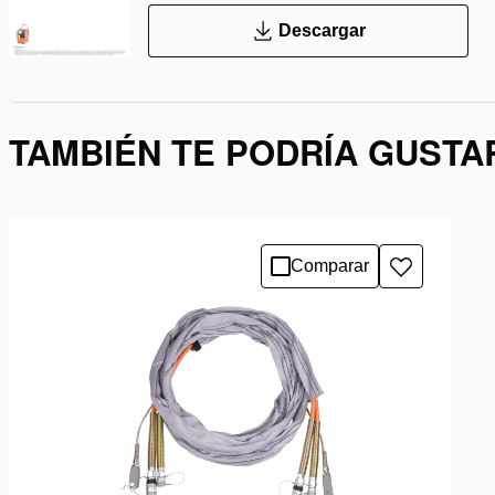
Descargar
TAMBIÉN TE PODRÍA GUSTA
Comparar
Añadir
a
la
lista
de
deseos