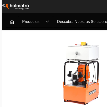
Ir
al
contenido
Productos
Descubra Nuestras Solucione
Soluciones Hidráulicas
/
Corte
/
Bombas Hidráulicas
/
Bom