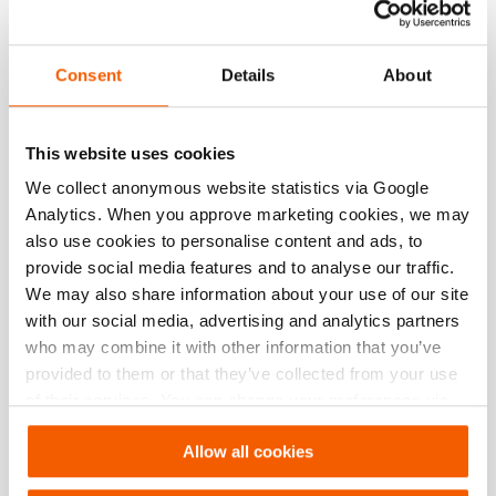
Número de artículo
100.181.841
Consent
Details
About
Especificaciones básicas
modelo
A 119
This website uses cookies
We collect anonymous website statistics via Google
Analytics. When you approve marketing cookies, we may
Descargas
also use cookies to personalise content and ads, to
provide social media features and to analyse our traffic.
A 119, Hoja de especificaciones, Carta
We may also share information about your use of our site
imperial
with our social media, advertising and analytics partners
who may combine it with other information that you’ve
PDF
148.6 KB
provided to them or that they’ve collected from your use
Descargar
of their services. You can change your preferences via
Settings. See our
cookiestatement
.
Allow all cookies
A 119, Hoja de especificaciones, A4
métrico