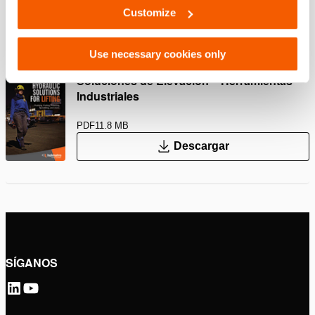
Customize
PDF
148.7 KB
Descargar
Use necessary cookies only
Soluciones de Elevación – Herramientas
Industriales
PDF
11.8 MB
Descargar
SÍGANOS