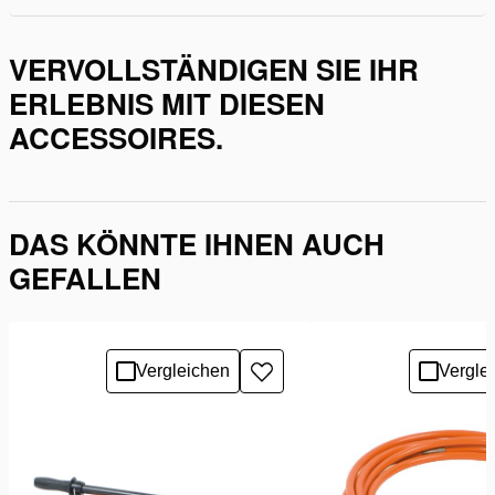
VERVOLLSTÄNDIGEN SIE IHR
ERLEBNIS MIT DIESEN
ACCESSOIRES.
DAS KÖNNTE IHNEN AUCH
GEFALLEN
Vergleichen
Vergle
Zur
Wunschliste
hinzufügen