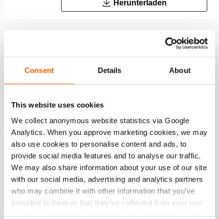
Herunterladen
Merkmale
Consent
Details
About
Merkmale und Vorteile
Flaches Druckstück; verhindert die Beschädigung der
Kolbenstange, leicht austauschbar dank beweglichem
This website uses cookies
Druckstück
We collect anonymous website statistics via Google
Sicherheitsventil zum Schutz vor Überdruck auf der
Analytics. When you approve marketing cookies, we may
Rücklaufseite; A418
also use cookies to personalise content and ads, to
provide social media features and to analyse our traffic.
Sicherheitsventil zum Schutz vor Überdruck auf der
We may also share information about your use of our site
Rücklaufseite; A418
with our social media, advertising and analytics partners
who may combine it with other information that you’ve
provided to them or that they’ve collected from your use
Downloads
of their services. You can change your preferences via