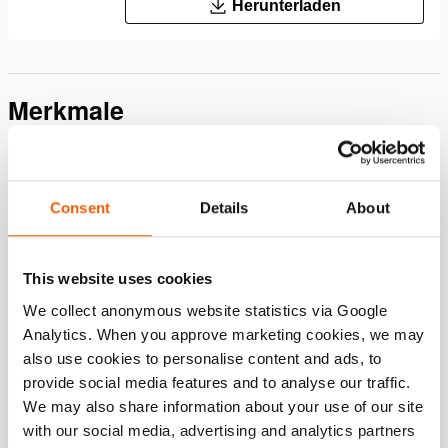
Herunterladen
Merkmale
Merkmale und Vorteile
Flaches Druckstück; verhindert die Beschädigung der
Consent
Details
About
Kolbenstange, leicht austauschbar dank beweglichem
Druckstück
Sicherheitsventil zum Schutz vor Überdruck auf der
This website uses cookies
Rücklaufseite; A418
We collect anonymous website statistics via Google
Sicherheitsventil zum Schutz vor Überdruck auf der
Analytics. When you approve marketing cookies, we may
Rücklaufseite; A418
also use cookies to personalise content and ads, to
provide social media features and to analyse our traffic.
We may also share information about your use of our site
Downloads
with our social media, advertising and analytics partners