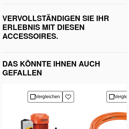
VERVOLLSTÄNDIGEN SIE IHR
ERLEBNIS MIT DIESEN
ACCESSOIRES.
DAS KÖNNTE IHNEN AUCH
GEFALLEN
Vergleichen
Vergle
Zur
Wunschliste
hinzufügen