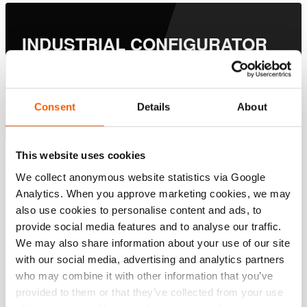
INDUSTRIAL CONFIGURATOR
Supports you in choosing the right tool & setup for
your application.
Consent
Details
About
Jetzt konfigurieren
This website uses cookies
Spezifikationen
We collect anonymous website statistics via Google
Analytics. When you approve marketing cookies, we may
Details
also use cookies to personalise content and ads, to
provide social media features and to analyse our traffic.
Artikelnummer
100.181.418
We may also share information about your use of our site
with our social media, advertising and analytics partners
who may combine it with other information that you’ve
Grundspezifikationen
provided to them or that they’ve collected from your use