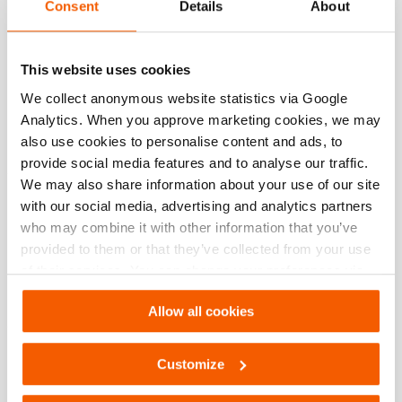
Consent
Details
About
Technical Drawing
Skidding System Beam V2.0
This website uses cookies
JPG
157.3 KB
We collect anonymous website statistics via Google
Herunterladen
Analytics. When you approve marketing cookies, we may
also use cookies to personalise content and ads, to
provide social media features and to analyse our traffic.
We may also share information about your use of our site
Merkmale
with our social media, advertising and analytics partners
who may combine it with other information that you’ve
Extrem steife Träger; kein Verbiegen bei kleinen Lasten
provided to them or that they’ve collected from your use
Modulares System; lässt sich leicht an verschiedene
of their services. You can change your preferences via
Lastgrößen und -projekte anpassen
Settings. See our
cookiestatement
.
Allow all cookies
Downloads
Customize
SB-S, Datenblatt, A4 metrisch