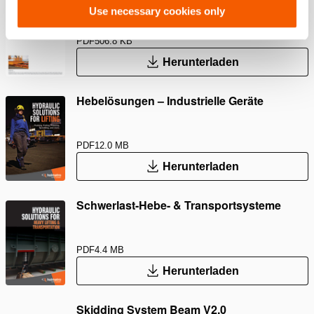
Use necessary cookies only
PDF
506.8 KB
Herunterladen
Hebelösungen – Industrielle Geräte
PDF
12.0 MB
Herunterladen
Schwerlast-Hebe- & Transportsysteme
PDF
4.4 MB
Herunterladen
Skidding System Beam V2.0