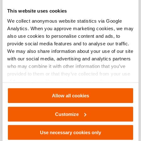
This website uses cookies
Details
We collect anonymous website statistics via Google
Artikelnummer
100.003.116
Analytics. When you approve marketing cookies, we may
also use cookies to personalise content and ads, to
provide social media features and to analyse our traffic.
Grundspezifikationen
We may also share information about your use of our site
with our social media, advertising and analytics partners
Modell
TST 1990-3090
who may combine it with other information that you’ve
provided to them or that they’ve collected from your use
of their services. You can change your preferences via
Abmessungen, Gewicht und Temperatur
Settings. See our
cookiestatement
.
Allow all cookies
Technische Zeichnung Abmessungen
Customize
Technical Drawing
Use necessary cookies only
Strut Rerailing Long 2638mm