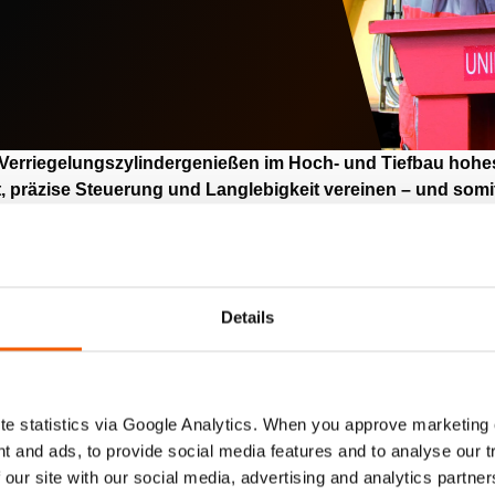
Verriegelungszylindergenießen im Hoch- und Tiefbau hohes
 präzise Steuerung und Langlebigkeit vereinen – und somit
erlässigkeit des Projekts in anspruchsvollen Umgebungen g
0 bis 250 Tonnen und einer Hublänge zwischen 50 und 300 mm b
leistungsstarke hydraulische Lösung mit mechanischen Lastver
tunterstützung für verschiedene Industrieanwendungen gew
Details
ten Rückstellkolben ausgestattet. Das führt zu einem minimalen
Zylindern mit Sicherungsmutter. So wird ein effizienter und pla
der mit Sicherungsmutter (HLC) sind Ihre Lösung der Wahl für an
e statistics via Google Analytics. When you approve marketing
 außergewöhnliche Leistung, Zuverlässigkeit und sichere Last
t and ads, to provide social media features and to analyse our 
g.
 our site with our social media, advertising and analytics partn