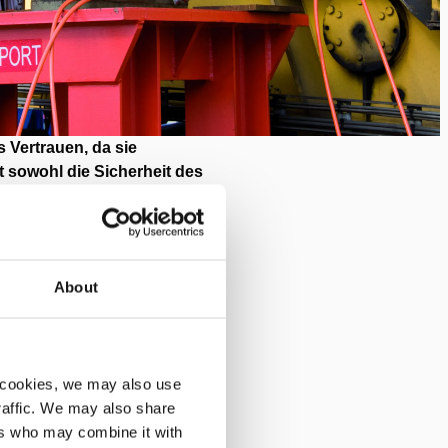
 Vertrauen, da sie
 sowohl die Sicherheit des
ewährleisten.
ieten Holmatro-Zylinder mit
riegelungsfunktionen, d
ie eine
ährleisten.
About
 Höhenunterschied im
tzsparender Betrieb
spruchsvolle industrielle
 cookies, we may also use
unterstützung durch ihre
traffic. We may also share
ers who may combine it with