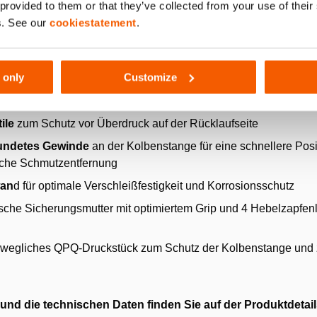
 provided to them or that they’ve collected from your use of thei
s. See our
cookiestatement
.
elung
; sicheres Arbeiten bei Dauerbelastung
 only
Customize
lliertes Anheben und Absenken
ssene Höhe
und ein maximaler Seitenlastwiderstand von 10 %
ile
zum Schutz vor Überdruck auf der Rücklaufseite
undetes Gewinde
an der Kolbenstange für eine schnellere Posi
ache Schmutzentfernung
wan
d für optimale Verschleißfestigkeit und Korrosionsschutz
che Sicherungsmutter mit optimiertem Grip und 4 Hebelzapfen
wegliches QPQ-Druckstück zum Schutz der Kolbenstange und z
 und die technischen Daten finden Sie auf der Produktdetail