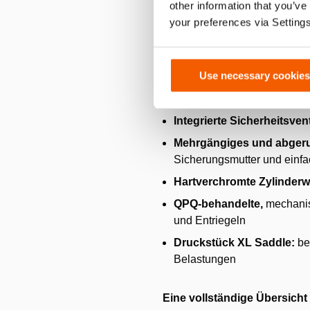
other information that you’ve
your preferences via Setting
Merkmale und Vorteile
Mechanische Lastverrieg
Use necessary cookies
Doppeltwirkend
für kontro
Extrem niedrige geschlo
Integrierte Sicherheitsvent
Mehrgängiges und abger
Sicherungsmutter und einf
Hartverchromte Zylinder
QPQ-behandelte,
mechanis
und Entriegeln
Druckstück XL Saddle:
be
Belastungen
Eine vollständige Übersicht