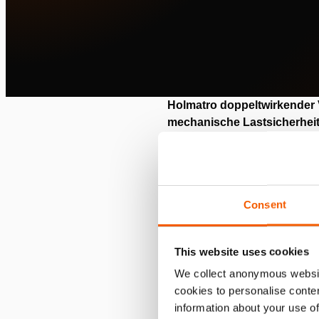
Holmatro doppeltwirkender
mechanische Lastsicherheit,
Bedieners als auch die Zuv
Mit einer Hubkapazität von 5
Sicherungsmutter (HLC) eine 
sichere und dauerhafte Las
Consent
Sie sind mit einem intelligen
Vergleich zu den Lastrückzug-
This website uses cookies
gewährleistet. Holmatro-Zylin
We collect anonymous websit
Hebeaufgaben und garantieren
cookies to personalise conten
mechanische Lastverriegelun
information about your use of