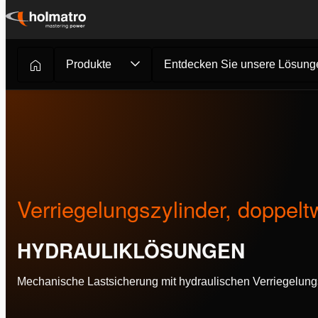
Zum
Inhalt
springen
Produkte
Entdecken Sie unsere Lösung
Hydrauliklösungen
/
Innovationen
/
Verriegelungszyli...
Verriegelungszylinder, doppelt
HYDRAULIKLÖSUNGEN
Mechanische Lastsicherung mit hydraulischen Verriegelungs