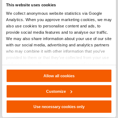
(10.000 psi). Sie ermöglichen kraftvolles, präzises und
This website uses cookies
effizientes Schneiden in einer Vielzahl industrieller
We collect anonymous website statistics via Google
Anwendungen –
darunter (Offshore-)Installationen,
Analytics. When you approve marketing cookies, we may
Demontage-, Abbruch- und Stilllegungsprojekte.
also use cookies to personalise content and ads, to
Darüber hinaus können diese Schneider in allen Positionen,
provide social media features and to analyse our traffic.
auch unter Wasser, eingesetzt werden und bieten somit
We may also share information about your use of our site
vielseitige Einsatzmöglichkeiten unter verschiedenen
with our social media, advertising and analytics partners
Arbeitsbedingungen.
who may combine it with other information that you’ve
provided to them or that they’ve collected from your use
Die neueste Ergänzung der Holmatro-Guillotineschneider-
of their services. You can change your preferences via
Familie ist die HCC210. ​​Sie wurde in enger Zusammenarbeit
Settings. See our
cookiestatement
.
mit Van Oord entwickelt, einem renommierten Unternehmen
Allow all cookies
im Bereich der Installation von Offshore-Windparks. Die
HCC210 bietet eine ideale Lösung
zum effizienten
Customize
Schneiden von Kabeln, Versorgungsleitungen und
flexiblen Leitungen mit Durchmessern bis zu 210 mm in
Produktions-, Installations- und Rückbauumgebungen.
Use necessary cookies only
Eine vollständige Übersicht und die technischen Daten