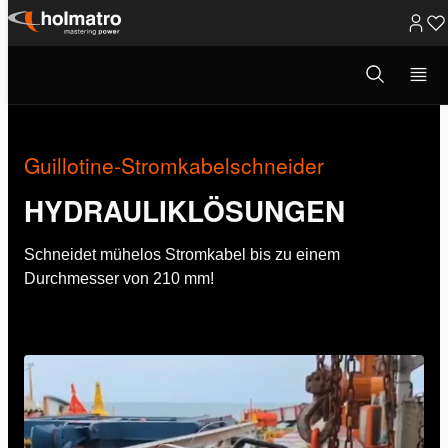
Zum
Inhalt
Suchmodus
Hydrauliklösungen
/
Innovationen
/
Guillotine-Stromk...
öffnen
springen
Guillotine-Stromkabelschneider
HYDRAULIKLÖSUNGEN
Schneidet mühelos Stromkabel bis zu einem
Durchmesser von 210 mm!