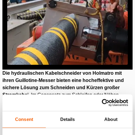
Die hydraulischen Kabelschneider von Holmatro mit
ihren Guillotine-Messer bieten eine hocheffektive und
sichere Lösung zum Schneiden und Kürzen großer
Stromkabe
l. Im Gegensatz zum Schleifen oder Nähen
stellen diese Schneider eine sicherere Alternative mit
geringerem Risiko dar.
Consent
Details
About
Sie sind für den Hochleistungseinsatz konzipiert und
arbeiten mit einem maximalen Betriebsdruck von 700 bar