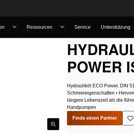
en
Ressourcen
Service
Unterstützung
ydrauliköl, Eco ...
HYDRAUL
POWER IS
Hydrauliköl ECO Power, DIN 51
Schmiereigenschaften • Hervorr
längere Lebenszeit als die führ
Handpumpen
Finde einen Partner
Z
W
h