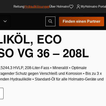
Rettung
Hydrauliklösungen
Über Holmatro
MyHolmatro Porta
Suchmodus
Finden einen Partner
öffnen
IKÖL, ECO
O VG 36 – 208L
5244.3 HVLP, 208-Liter-Fass • Mineralöl • Optimale
agender Schutz gegen Verschleiß und Korrosion • Bis zu 3 x
enden Hydrauliköle • Standard-Öl für alle Holmatro-Geräte und
ur
unschliste
inzufügen