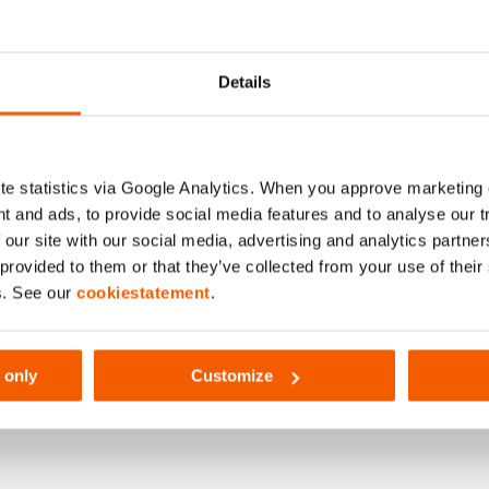
O POWER ISO VG 36 – 208L
Details
e statistics via Google Analytics. When you approve marketing
t and ads, to provide social media features and to analyse our 
 our site with our social media, advertising and analytics partn
 provided to them or that they’ve collected from your use of thei
s. See our
cookiestatement
.
543
 only
Customize
6 - 208L