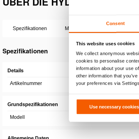
ÜBER DIE HYDRAULIKÖL, EC
Consent
Spezifikationen
Merkmale
Downloads
This website uses cookies
Spezifikationen
We collect anonymous websit
cookies to personalise conten
information about your use of
Details
other information that you’ve
your preferences via Setting
Artikelnummer
180.001.
Grundspezifikationen
Use necessary cookies
Modell
ISO VG 3
Allgemeine Daten