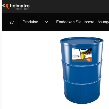
Zum
Inhalt
springen
Produkte
Entdecken Sie unsere Lösung
Hydrauliklösungen
/
Heben
/
Systemkomponenten
/
Öle
/
H