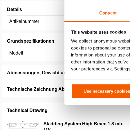
Details
Consent
Artikelnummer
100.003.
This website uses cookies
We collect anonymous websit
Grundspezifikationen
cookies to personalise conten
Modell
SHB-LW 
information about your use of
other information that you’ve
your preferences via Setting
Abmessungen, Gewicht und Temperatur
Technische Zeichnung Abmessungen
Use necessary cookies
Technical Drawing
Skidding System High Beam 1,8 mtr.
LW