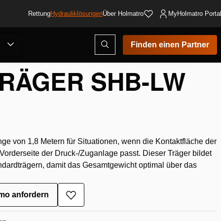
Rettung
Hydrauliklösungen
Über Holmatro
MyHolmatro Porta
Suchmodus
Finden einen Partner
oher Träger SHB-...
öffnen
RÄGER SHB-LW
nge von 1,8 Metern für Situationen, wenn die Kontaktfläche der
e Vorderseite der Druck-/Zuganlage passt. Dieser Träger bildet
ndardträgern, damit das Gesamtgewicht optimal über das
mo anfordern
Zur
Wunschliste
hinzufügen