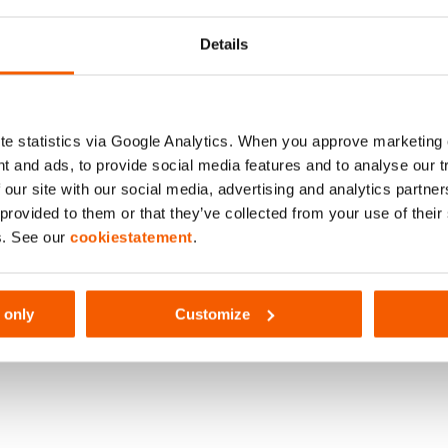
Details
418
e statistics via Google Analytics. When you approve marketing
t and ads, to provide social media features and to analyse our 
1.8
 our site with our social media, advertising and analytics partn
 provided to them or that they’ve collected from your use of thei
s. See our
cookiestatement
.
 only
Customize