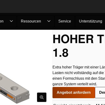
en
Ressourcen
Service
Unterstützung
me
/
Verschubbahnen
/
200t Verschubbahnen - Leichtgewichtig
/
H
HOHER T
1.8
Extra hoher Träger mit einer Lä
Lasten nicht vollständig auf di
einen Formschluss mit den Sta
ganze System verteilt wird.
Angebot anfordern
De