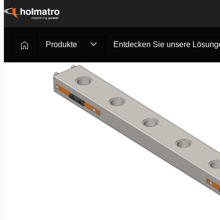
Zum
Inhalt
springen
Produkte
Entdecken Sie unsere Lösung
Hydrauliklösungen
/
Schwerlast-Hebe- & Transportsyste