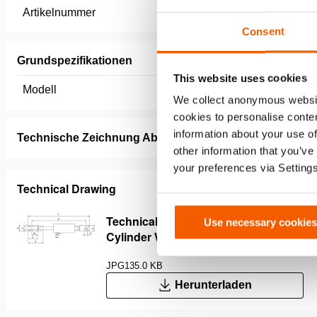
Artikelnummer
100.181.
Consent
Grundspezifikationen
This website uses cookies
Modell
30 Tonnen
We collect anonymous websit
cookies to personalise conten
information about your use of
Technische Zeichnung Abmessungen
other information that you’ve
your preferences via Setting
Technical Drawing
Technical Drawing Of Pulling
Use necessary cookies
Cylinder Without Accessories
JPG
135.0 KB
Herunterladen