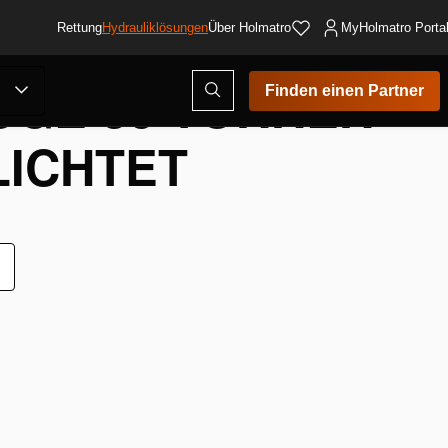
Rettung
Hydrauliklösungen
Über Holmatro
MyHolmatro Porta
GE 30 TONNEN –
Suchmodus
Finden einen Partner
öffnen
LICHTET
ur
unschliste
inzufügen