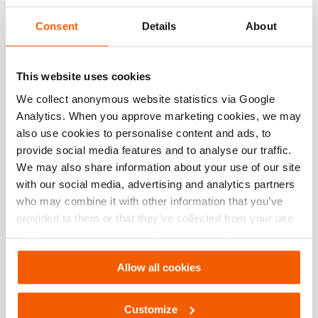
Artikelnummer
101.002.639
Consent
Details
About
Grundspezifikationen
This website uses cookies
Modell
IPU-S32S25E-EC
We collect anonymous website statistics via Google
für Schneidgerät Typ
stationär HSC200STH40
Analytics. When you approve marketing cookies, we may
also use cookies to personalise content and ads, to
max. Betriebsdruck
350 / 35 (bar/MPa)
provide social media features and to analyse our traffic.
We may also share information about your use of our site
Leistung
with our social media, advertising and analytics partners
who may combine it with other information that you’ve
provided to them or that they’ve collected from your use
Allgemeine Daten
of their services. You can change your preferences via
Settings. See our
cookiestatement
.
Abmessungen, Gewicht und Temperatur
Allow all cookies
Technische Zeichnung Abmessungen
Customize