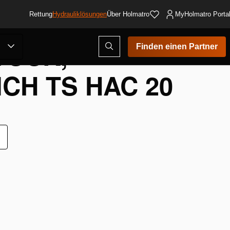
Rettung
Hydrauliklösungen
Über Holmatro
MyHolmatro Porta
TÜCK,
Suchmodus
Finden einen Partner
öffnen
CH TS HAC 20
ur
unschliste
inzufügen