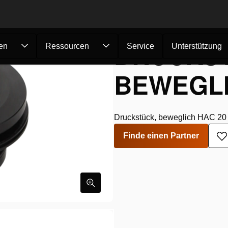
DRUCKS
en
Ressourcen
Service
Unterstützung
BEWEGLI
Druckstück, beweglich HAC 20
Finde einen Partner
Z
W
h