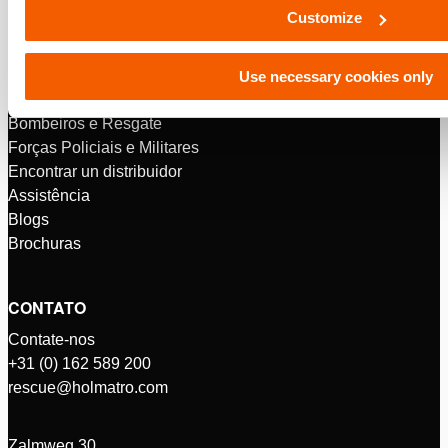
Customize
Use necessary cookies only
MAIS INFORMAÇÕES
Bombeiros e Resgate
Forças Policiais e Militares
Encontrar un distribuidor
Assistência
Blogs
Brochuras
CONTATO
Contate-nos
+31 (0) 162 589 200
rescue@holmatro.com
Zalmweg 30