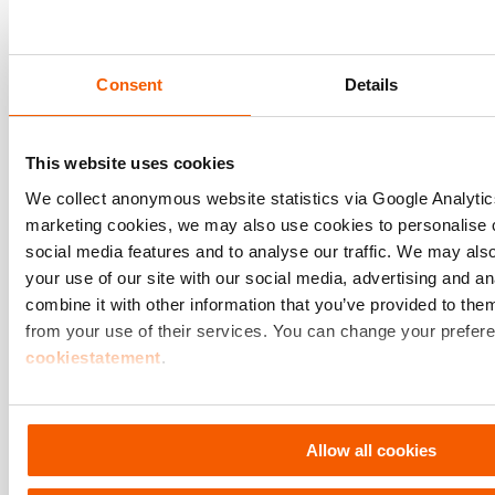
Os conhecimentos dos
especialistas que viajam pe
mundo fora para formar e
Consent
Details
aprender com socorristas d
Descubra mais
todas as nacionalidades.
This website uses cookies
We collect anonymous website statistics via Google Analyt
marketing cookies, we may also use cookies to personalise c
social media features and to analyse our traffic. We may als
your use of our site with our social media, advertising and 
combine it with other information that you’ve provided to them
from your use of their services. You can change your prefere
cookiestatement
.
Allow all cookies
SIGA-NOS