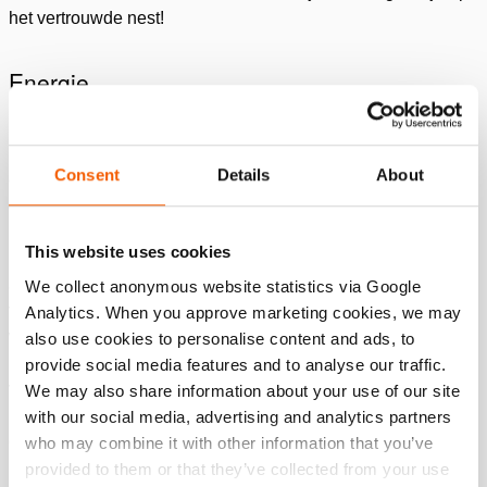
het vertrouwde nest!
Energie
Met mijn kracht als trainer haal ik de kracht in anderen naar
boven. Dat wil zeggen dat ik laat zien hoe dealers en
Consent
Details
About
eindklanten onze producten het beste kunnen onderhouden
en repareren. Superbelangrijk, want onze producten redden
letterlijk levens. Ik bedenk steeds nieuwe manieren om onze
This website uses cookies
kennis te delen. Dat kan met een fysieke training of op een
andere manier. Net waar de behoefte ligt. Door
We collect anonymous website statistics via Google
vooruitstrevend te zijn, blijven we interessant, maar kunnen
Analytics. When you approve marketing cookies, we may
we ook steeds beter ons verhaal overbrengen. En dat is
also use cookies to personalise content and ads, to
natuurlijk wat klanten aan je bindt. Ik krijg daar heel veel
provide social media features and to analyse our traffic.
vrijheid in. Ook omdat ik heb laten zien dat ik het kan. En als
We may also share information about your use of our site
mijn trainingen dan ook nog eens hun vruchten afwerpen,
with our social media, advertising and analytics partners
geeft mij dat onwijs veel energie.
who may combine it with other information that you’ve
provided to them or that they’ve collected from your use