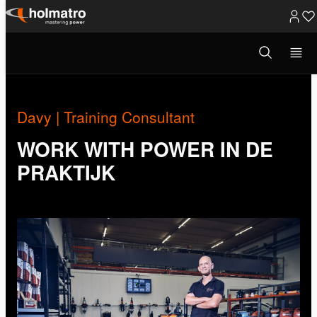
Ga
naar
Open
Werken Bij
/
Work With Power in de Praktijk
/
Davy | Training C...
zoekvenster
inhoud
Davy | Training Consultant
WORK WITH POWER IN DE
PRAKTIJK