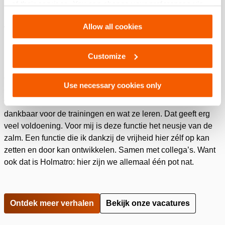
of their services. You can change your preferences via
Bevlogen
Settings. See our
cookiestatement
.
Allow all cookies
We maken samen fantastische, hoogstaande producten. Het
is voor mij een eer om met die producten en voor Holmatro te
mogen werken. Dat ik mijn enthousiasme en kennis over die
Customize
producten ook nog eens kan delen met anderen, is voor mij
de ultieme beloning. Dat zijn bijvoorbeeld verkopers van
Use necessary cookies only
onze producten, maar ook de brandweerlieden die ermee
werken. De mensen die ik train zijn vaak erg blij met en
dankbaar voor de trainingen en wat ze leren. Dat geeft erg
veel voldoening. Voor mij is deze functie het neusje van de
zalm. Een functie die ik dankzij de vrijheid hier zélf op kan
zetten en door kan ontwikkelen. Samen met collega’s. Want
ook dat is Holmatro: hier zijn we allemaal één pot nat.
Ontdek meer verhalen
Bekijk onze vacatures